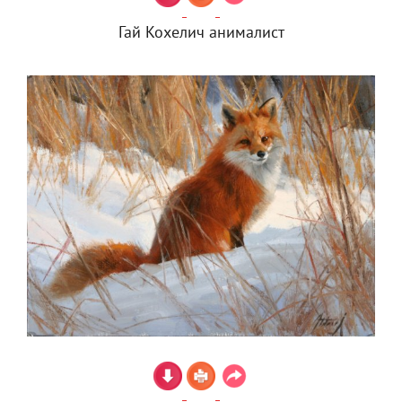
Гай Кохелич анималист