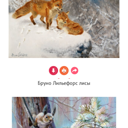
Бруно Лильефорс лисы