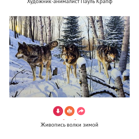
Художник-анималист Пауль Крапф
Живопись волки зимой