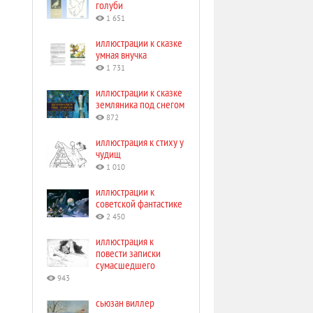
голуби
1 651
иллюстрации к сказке
умная внучка
1 731
иллюстрации к сказке
земляника под снегом
872
иллюстрация к стиху у
чудищ
1 010
иллюстрации к
советской фантастике
2 450
иллюстрация к
повести записки
сумасшедшего
943
сьюзан виллер