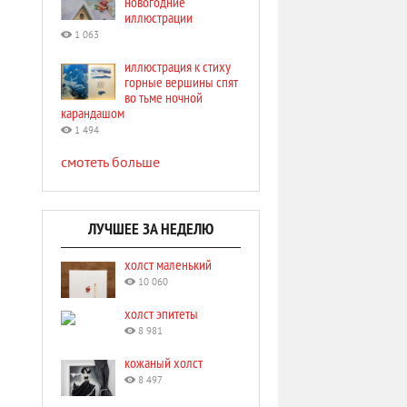
новогодние
иллюстрации
1 063
иллюстрация к стиху
горные вершины спят
во тьме ночной
карандашом
1 494
смотеть больше
ЛУЧШЕЕ ЗА НЕДЕЛЮ
холст маленький
10 060
холст эпитеты
8 981
кожаный холст
8 497