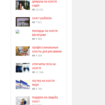
девушка на холсте
сидит
10 451
холст рыбалка
7 912
молодцы на холсте
васнецова
9 980
профессиональные
холсты для рисования
9 569
отпечаток тела на
холсте
12 366
постер на холсте
море
8 796
подарок на свадьбу
холст