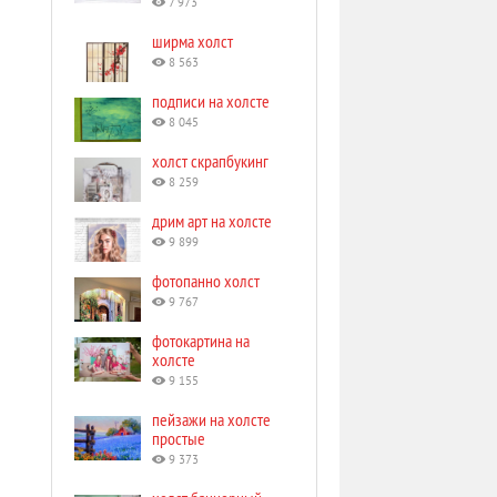
7 973
ширма холст
8 563
подписи на холсте
8 045
холст скрапбукинг
8 259
дрим арт на холсте
9 899
фотопанно холст
9 767
фотокартина на
холсте
9 155
пейзажи на холсте
простые
9 373