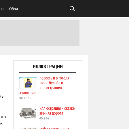
на
Обои
ИЛЛЮСТРАЦИИ
повесть н в гоголя
тарас бульба в
иллюстрациях
художников
ены
1 159
иллюстрация к сказке
зимняя дорога
это
946
ет
урфин джюс и его