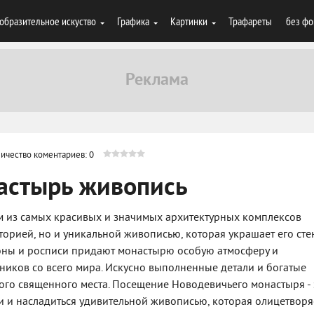
образительное искуство
Графика
Картинки
Трафареты
без фо
ичество коментариев: 0
астырь живопись
м из самых красивых и значимых архитектурных комплексов
сторией, но и уникальной живописью, которая украшает его ст
оны и росписи придают монастырю особую атмосферу и
ников со всего мира. Искусно выполненные детали и богатые
ого священного места. Посещение Новодевичьего монастыря - 
и и насладиться удивительной живописью, которая олицетворя