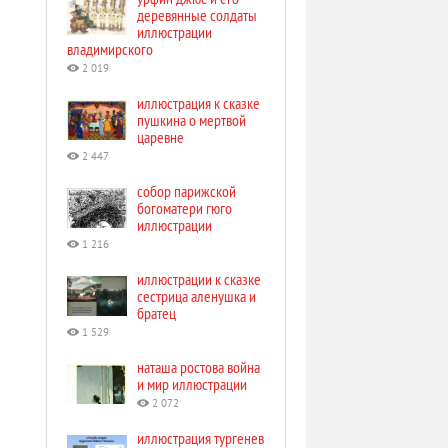
деревянные солдаты
иллюстрации
владимирского
2 019
иллюстрация к сказке
пушкина о мертвой
царевне
2 447
собор парижской
богоматери гюго
иллюстрации
1 216
иллюстрации к сказке
сестрица аленушка и
братец
1 529
наташа ростова война
и мир иллюстрации
2 072
иллюстрация тургенев