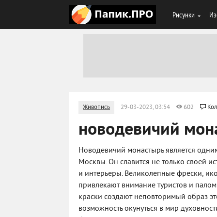
Рисунки
Из
Живопись
29-03-2023, 03:54
602
Кол
новодевичий мон
Новодевичий монастырь является одни
Москвы. Он славится не только своей и
и интерьеры. Великолепные фрески, ик
привлекают внимание туристов и палом
краски создают неповторимый образ эт
возможность окунуться в мир духовност