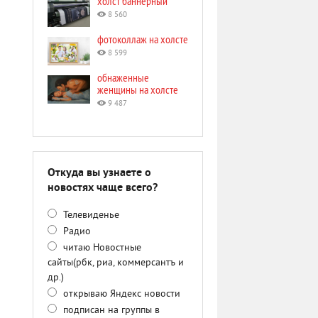
холст баннерный
8 560
фотоколлаж на холсте
8 599
обнаженные
женщины на холсте
9 487
Откуда вы узнаете о
новостях чаще всего?
Телевиденье
Радио
читаю Новостные
сайты(рбк, риа, коммерсантъ и
др.)
открываю Яндекс новости
подписан на группы в