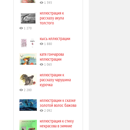
1 393
иллюстрация к
рассказу акула
толстого
1 270
кысь иллюстрации
1 880
катя гончарова
иллюстрации
1 065
иллюстрации к
рассказу чарушина
курочка
2 280
иллюстрации к сказке
золотой волос бажова
2 092
иллюстрация к стиху
некрасова в зимние