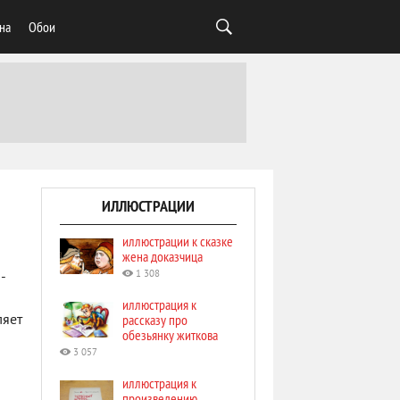
на
Обои
ИЛЛЮСТРАЦИИ
иллюстрации к сказке
жена доказчица
1 308
-
иллюстрация к
рассказу про
ляет
обезьянку житкова
3 057
иллюстрация к
произведению