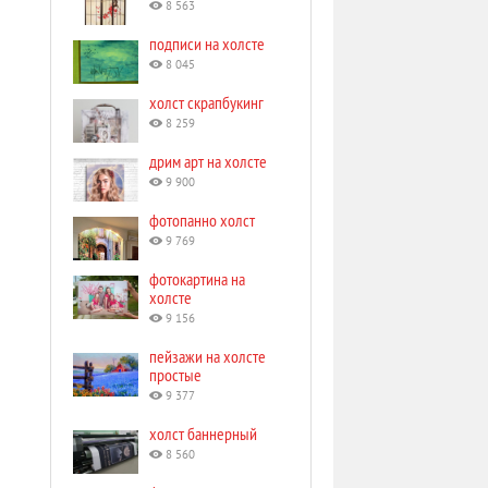
8 563
подписи на холсте
8 045
холст скрапбукинг
8 259
дрим арт на холсте
9 900
фотопанно холст
9 769
фотокартина на
холсте
9 156
пейзажи на холсте
простые
9 377
холст баннерный
8 560