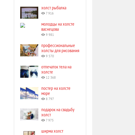
холст рыбалка
7 916
молодцы на холсте
васнецова
9 981
профессиональные
холсты для рисования
9 570
отпечаток тела на
холсте
12 368
постер на холсте
море
8 797
подарок на свадьбу
холст
7 975
ширма холст