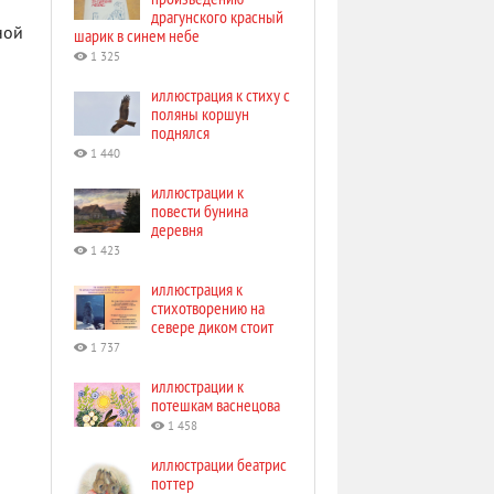
драгунского красный
ной
шарик в синем небе
1 325
иллюстрация к стиху с
поляны коршун
поднялся
1 440
иллюстрации к
повести бунина
деревня
1 423
иллюстрация к
стихотворению на
севере диком стоит
1 737
иллюстрации к
потешкам васнецова
1 458
иллюстрации беатрис
поттер