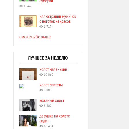
сумерки
1 342
иллюстрации мужичок
с ноготок некрасов
1 717
смотеть больше
ЛУЧШЕЕ ЗА НЕДЕЛЮ
холст маленький
10 060
холст эпитеты
8 983
кожаный холст
8 502
девушка на холсте
сидит
10 454