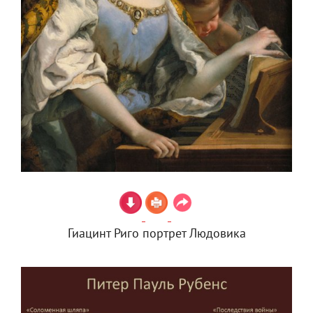
Гиацинт Риго портрет Людовика