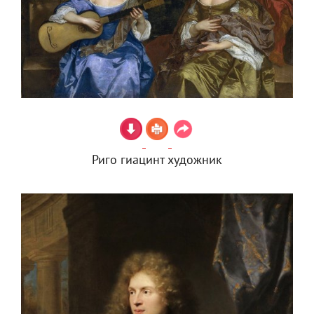
Риго гиацинт художник