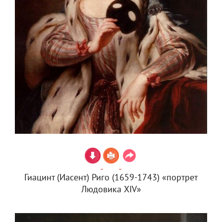
Гиацинт (Иасент) Риго (1659-1743) «портрет
Людовика XIV»