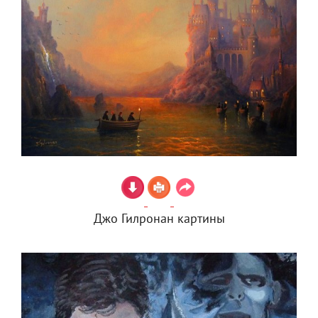
Джо Гилронан картины