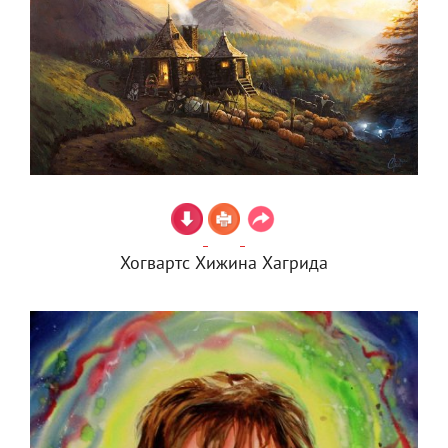
Хогвартс Хижина Хагрида