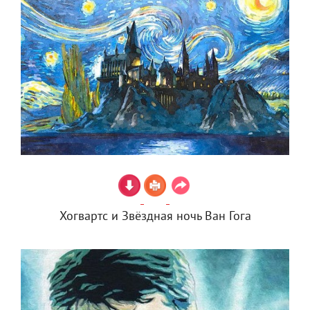
Хогвартс и Звёздная ночь Ван Гога