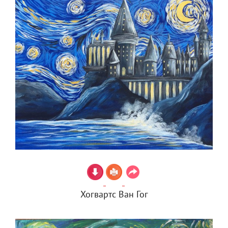
Хогвартс Ван Гог