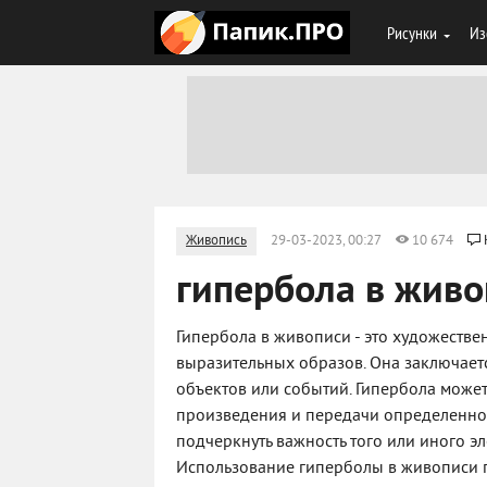
Рисунки
Из
Живопись
29-03-2023, 00:27
10 674
гипербола в жив
Гипербола в живописи - это художестве
выразительных образов. Она заключает
объектов или событий. Гипербола може
произведения и передачи определенног
подчеркнуть важность того или иного э
Использование гиперболы в живописи п