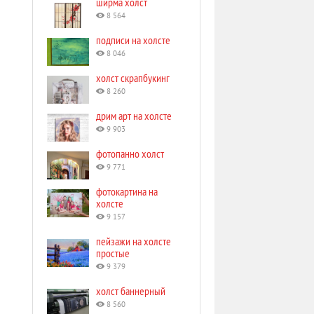
ширма холст
8 564
подписи на холсте
8 046
холст скрапбукинг
8 260
дрим арт на холсте
9 903
фотопанно холст
9 771
фотокартина на
холсте
9 157
пейзажи на холсте
простые
9 379
холст баннерный
8 560