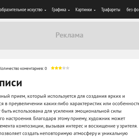
образительное искуство
Графика
Картинки
Трафареты
без фо
Количество коментариев: 0
описи
нный прием, который используется для создания ярких и
ся в преувеличении каких-либо характеристик или особенност
т быть использована для усиления эмоциональной силы
о настроения. Благодаря этому приему, художник может
лемента композиции, вызывая интерес и восхищение у зрителя.
озволяет создать неповторимую атмосферу и уникальную