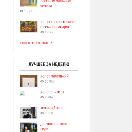
рассказу мальчики
чехова
1 221
иллюстрация к сказке
о семи богатырях
1 033
смотеть больше
ЛУЧШЕЕ ЗА НЕДЕЛЮ
холст маленький
10 063
холст эпитеты
8 984
кожаный холст
8 510
девушка на холсте
сидит