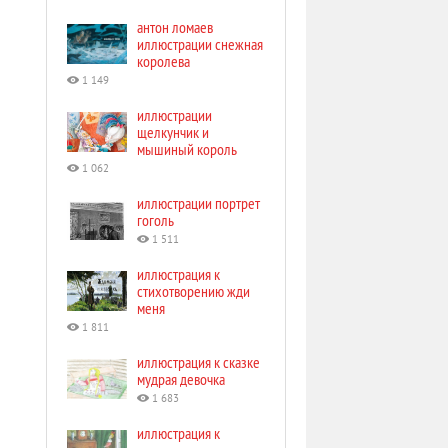
антон ломаев
иллюстрации снежная
королева
1 149
иллюстрации
щелкунчик и
мышиный король
1 062
иллюстрации портрет
гоголь
1 511
иллюстрация к
стихотворению жди
меня
1 811
иллюстрация к сказке
мудрая девочка
1 683
иллюстрация к