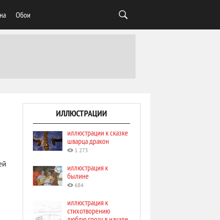
на
Обои
ИЛЛЮСТРАЦИИ
иллюстрации к сказке
шварца дракон
1 273
ей
иллюстрация к
былине
684
иллюстрация к
стихотворению
люблю грозу в начале