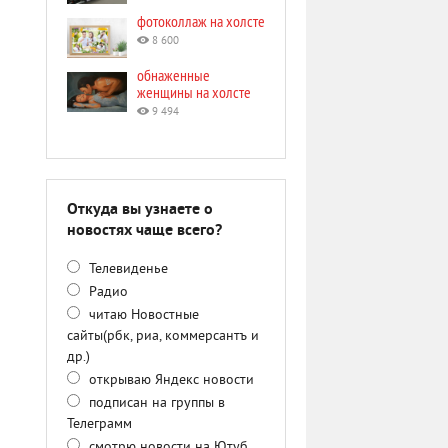
фотоколлаж на холсте
8 600
обнаженные
женщины на холсте
9 494
Откуда вы узнаете о
новостях чаще всего?
Телевиденье
Радио
читаю Новостные
сайты(рбк, риа, коммерсантъ и
др.)
открываю Яндекс новости
подписан на группы в
Телеграмм
смотрю новости на Ютуб