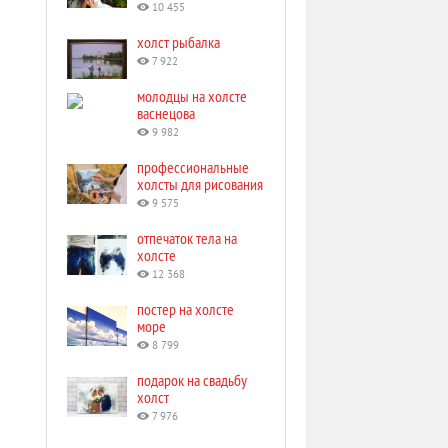
10 455
холст рыбалка
7 922
молодцы на холсте
васнецова
9 982
профессиональные
холсты для рисования
9 575
отпечаток тела на
холсте
12 368
постер на холсте
море
8 799
подарок на свадьбу
холст
7 976