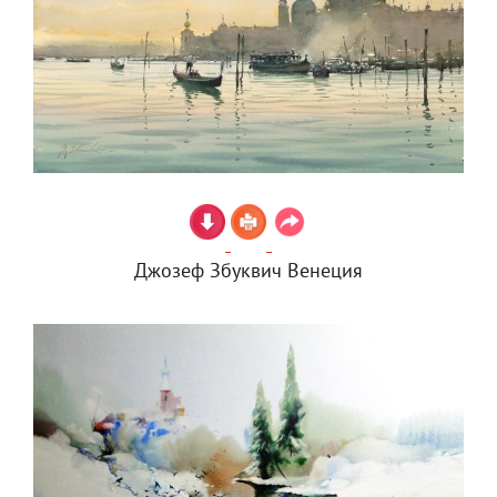
Джозеф Збуквич Венеция