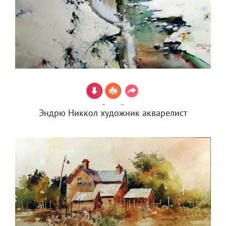
Эндрю Никкол художник акварелист