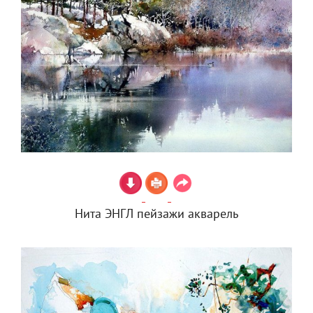
Нита ЭНГЛ пейзажи акварель