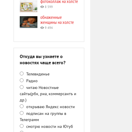
фотоколлаж на холсте
8 599
обнаженные
женщины на холсте
9 494
Откуда вы узнаете о
новостях чаще всего?
Телевиденье
Радио
читаю Новостные
сайты(рбк, риа, коммерсантъ и
др.)
открываю Яндекс новости
подписан на группы в
Телеграмм
смотрю новости на Ютуб