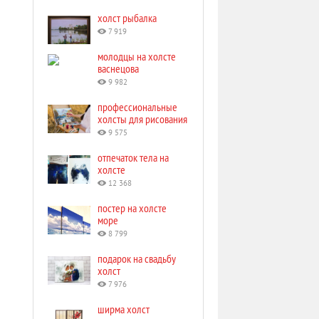
холст рыбалка
7 919
молодцы на холсте
васнецова
9 982
профессиональные
холсты для рисования
9 575
отпечаток тела на
холсте
12 368
постер на холсте
море
8 799
подарок на свадьбу
холст
7 976
ширма холст