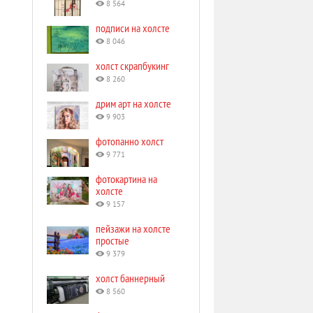
8 564
подписи на холсте
8 046
холст скрапбукинг
8 260
дрим арт на холсте
9 903
фотопанно холст
9 771
фотокартина на
холсте
9 157
пейзажи на холсте
простые
9 379
холст баннерный
8 560