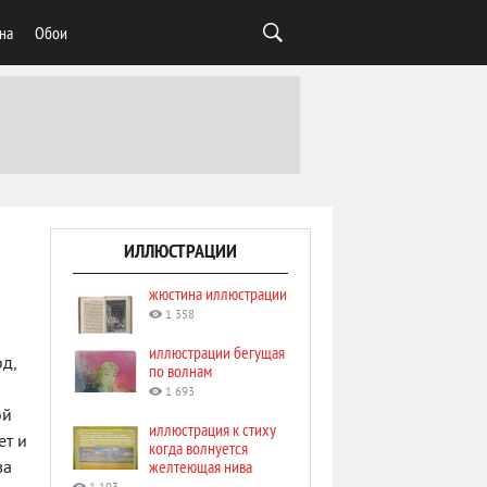
на
Обои
ИЛЛЮСТРАЦИИ
жюстина иллюстрации
1 358
иллюстрации бегущая
д,
по волнам
1 693
ой
иллюстрация к стиху
ет и
когда волнуется
желтеющая нива
ва