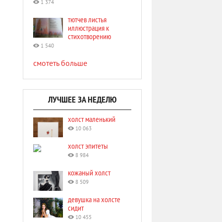
1 374
тютчев листья
иллюстрация к
стихотворению
1 540
смотеть больше
ЛУЧШЕЕ ЗА НЕДЕЛЮ
холст маленький
10 063
холст эпитеты
8 984
кожаный холст
8 509
девушка на холсте
сидит
10 455