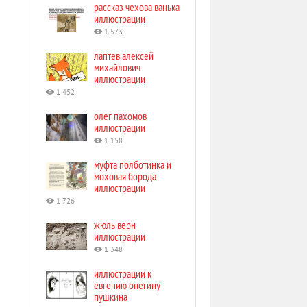
рассказ чехова ванька
иллюстрации
1 573
лаптев алексей
михайлович
иллюстрации
1 452
олег пахомов
иллюстрации
1 158
муфта полботинка и
моховая борода
иллюстрации
1 726
жюль верн
иллюстрации
1 348
иллюстрации к
евгению онегину
пушкина