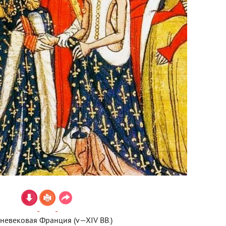
невековая Франция (v—XIV ВВ.)