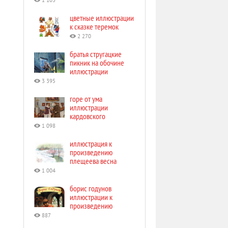
1 103
цветные иллюстрации
к сказке теремок
2 270
братья стругацкие
пикник на обочине
иллюстрации
3 395
горе от ума
иллюстрации
кардовского
1 098
иллюстрация к
произведению
плещеева весна
1 004
борис годунов
иллюстрации к
произведению
887