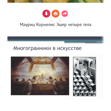
Мауриц Корнелис Эшер четыре тела