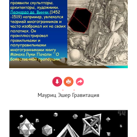
Мауриц Эшер Гравитация