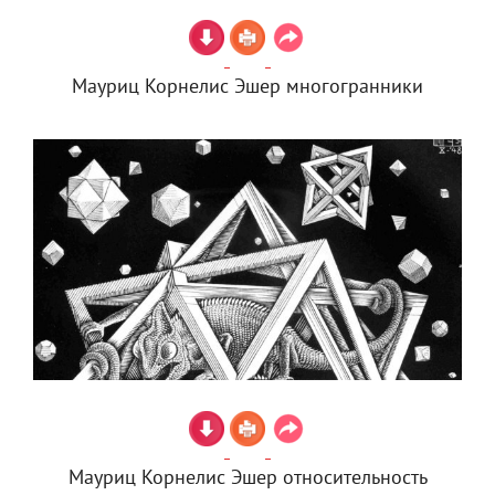
Мауриц Корнелис Эшер многогранники
Мауриц Корнелис Эшер относительность