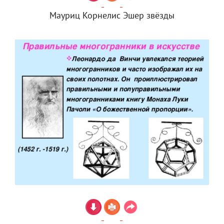
Мауриц Корнелис Эшер звёзды