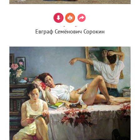
Евграф Семёнович Сорокин