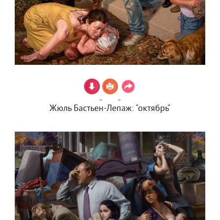
Жюль Бастьен-Лепаж: "октябрь"