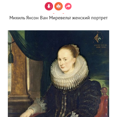
Михиль Янсон Ван Миревельт женский портрет