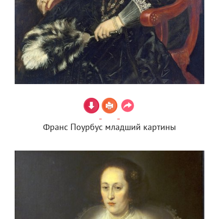
Франс Поурбус младший картины