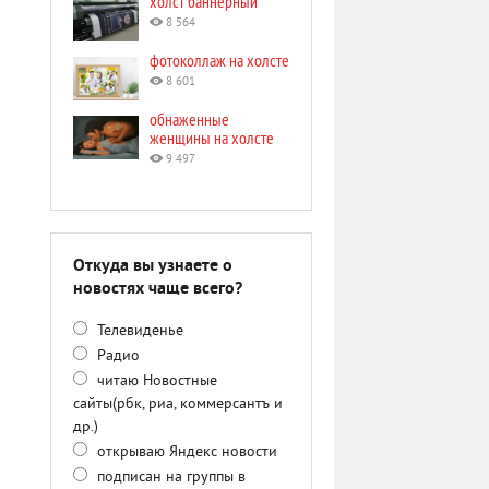
холст баннерный
8 564
фотоколлаж на холсте
8 601
обнаженные
женщины на холсте
9 497
Откуда вы узнаете о
новостях чаще всего?
Телевиденье
Радио
читаю Новостные
сайты(рбк, риа, коммерсантъ и
др.)
открываю Яндекс новости
подписан на группы в