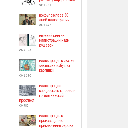
1 351
вокруг света за 80
дней иллюстрации
1 643
евгений онегин
иллюстрации нади
рушевой
2 774
иллюстрация к сказке
заюшкина избушка
картинки
1 590
иллюстрации
кардовского к повести
гоголя невский
проспект
905
иллюстрация к
произведению
приключения барона