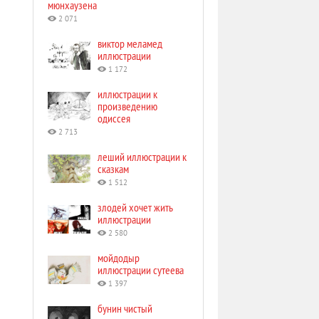
мюнхаузена
2 071
виктор меламед
иллюстрации
1 172
иллюстрации к
произведению
одиссея
2 713
леший иллюстрации к
сказкам
1 512
злодей хочет жить
иллюстрации
2 580
мойдодыр
иллюстрации сутеева
1 397
бунин чистый