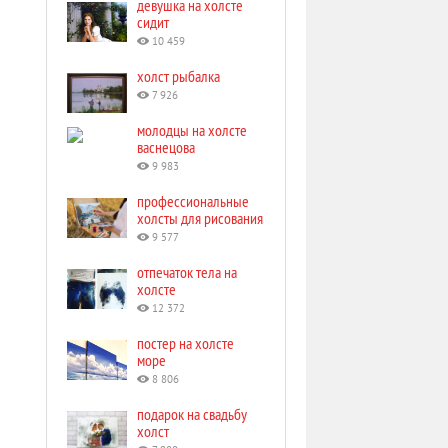
девушка на холсте
сидит
10 459
холст рыбалка
7 926
молодцы на холсте
васнецова
9 983
профессиональные
холсты для рисования
9 577
отпечаток тела на
холсте
12 372
постер на холсте
море
8 806
подарок на свадьбу
холст