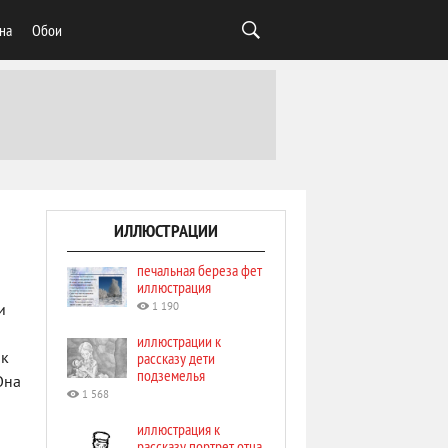
на
Обои
ИЛЛЮСТРАЦИИ
печальная береза фет
иллюстрация
1 190
и
иллюстрации к
рассказу дети
ак
подземелья
Она
1 568
иллюстрация к
рассказу портрет отца