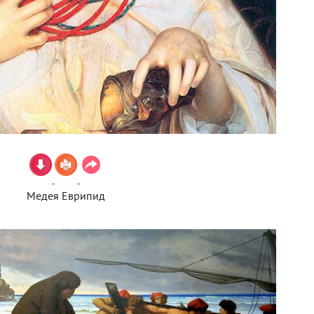
Медея Еврипид