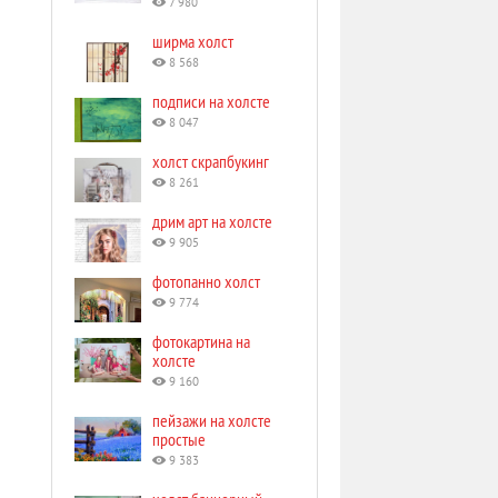
7 980
ширма холст
8 568
подписи на холсте
8 047
холст скрапбукинг
8 261
дрим арт на холсте
9 905
фотопанно холст
9 774
фотокартина на
холсте
9 160
пейзажи на холсте
простые
9 383