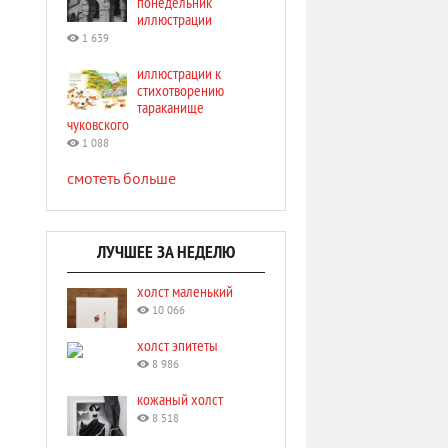
понедельник
иллюстрации
1 639
иллюстрации к
стихотворению
тараканище
чуковского
1 088
смотеть больше
ЛУЧШЕЕ ЗА НЕДЕЛЮ
холст маленький
10 066
холст эпитеты
8 986
кожаный холст
8 518