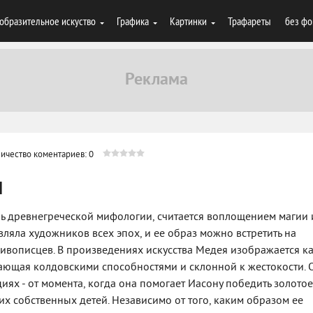
образительное искуство
Графика
Картинки
Трафареты
без фо
ичество коментариев: 0
и
нь древнегреческой мифологии, считается воплощением магии 
вляла художников всех эпох, и ее образ можно встретить на
вописцев. В произведениях искусства Медея изображается к
ающая колдовскими способностями и склонной к жестокости. 
иях - от момента, когда она помогает Иасону победить золотое
их собственных детей. Независимо от того, каким образом ее