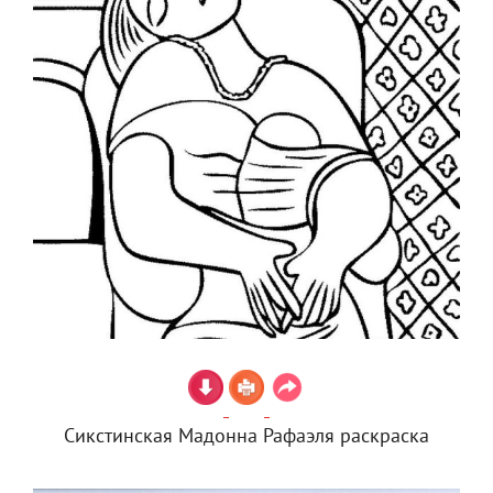
Сикстинская Мадонна Рафаэля раскраска