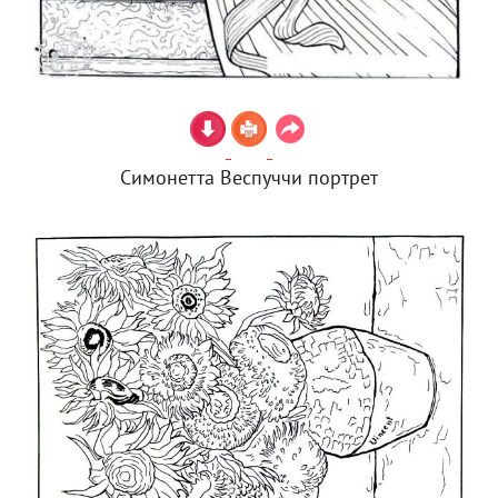
Симонетта Веспуччи портрет