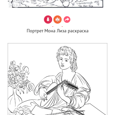
Портрет Мона Лиза раскраска