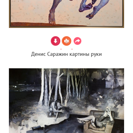
Денис Саражин картины руки