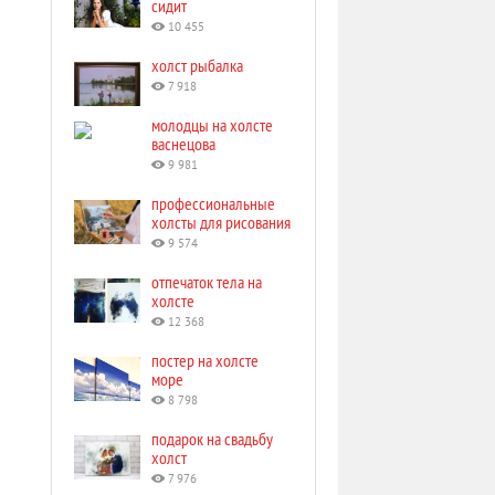
сидит
10 455
холст рыбалка
7 918
молодцы на холсте
васнецова
9 981
профессиональные
холсты для рисования
9 574
отпечаток тела на
холсте
12 368
постер на холсте
море
8 798
подарок на свадьбу
холст
7 976