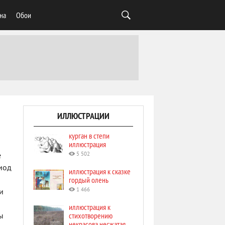
на
Обои
ИЛЛЮСТРАЦИИ
курган в степи
иллюстрация
5 502
е
риод
иллюстрация к сказке
гордый олень
1 466
и
иллюстрация к
стихотворению
ы
некрасова несжатая