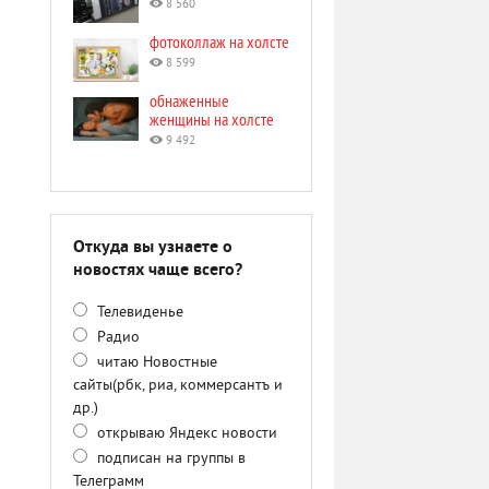
8 560
фотоколлаж на холсте
8 599
обнаженные
женщины на холсте
9 492
Откуда вы узнаете о
новостях чаще всего?
Телевиденье
Радио
читаю Новостные
сайты(рбк, риа, коммерсантъ и
др.)
открываю Яндекс новости
подписан на группы в
Телеграмм