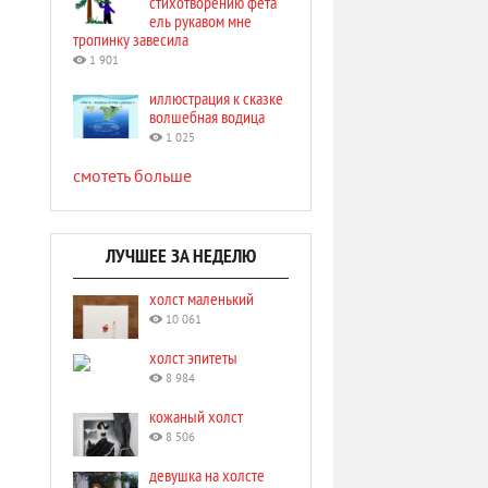
стихотворению фета
ель рукавом мне
тропинку завесила
1 901
иллюстрация к сказке
волшебная водица
1 025
смотеть больше
ЛУЧШЕЕ ЗА НЕДЕЛЮ
холст маленький
10 061
холст эпитеты
8 984
кожаный холст
8 506
девушка на холсте