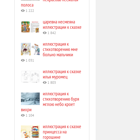
полоса
1 222
царевна несмеяна
иллюстрации к сказке
1 842
иллюстрация к
стихотворению мне
больно мальчики
1 031
иллюстрация к сказке
илья муромец
1 803
иллюстрация к
стихотворению буря
мглою небо кроет
вихри
1 104
иллюстрация к сказке
принцесса на
горошине