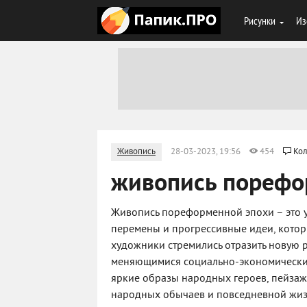
Рисунки
Из
Живопись
28-03-2023, 19:56
454
Кол
живопись порефо
Живопись пореформенной эпохи – это 
перемены и прогрессивные идеи, которы
художники стремились отразить новую р
меняющимися социально-экономически
яркие образы народных героев, пейзажи
народных обычаев и повседневной жизн