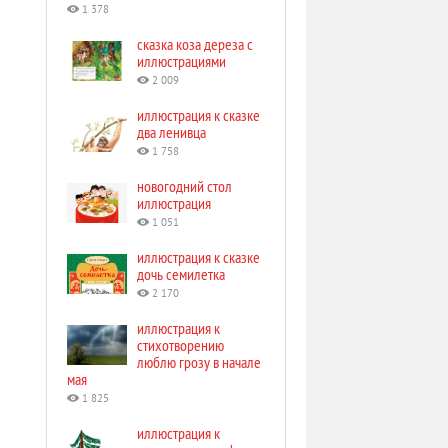
1 378
сказка коза дереза с
иллюстрациями
2 009
иллюстрация к сказке
два ленивца
1 758
новогодний стол
иллюстрация
1 051
иллюстрация к сказке
дочь семилетка
2 170
иллюстрация к
стихотворению
люблю грозу в начале
мая
1 825
иллюстрация к