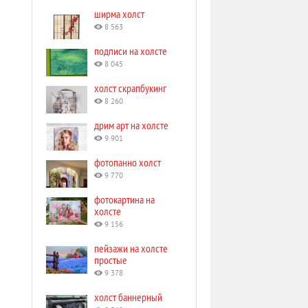
ширма холст
8 563
подписи на холсте
8 045
холст скрапбукинг
8 260
дрим арт на холсте
9 901
фотопанно холст
9 770
фотокартина на
холсте
9 156
пейзажи на холсте
простые
9 378
холст баннерный