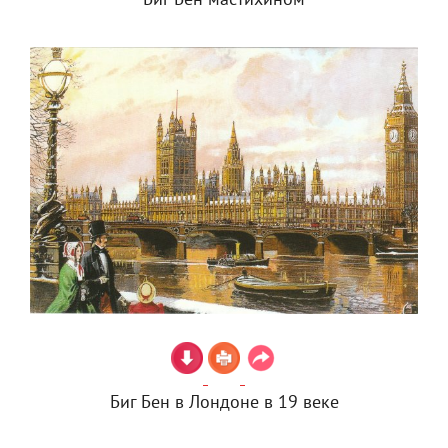
Биг Бен мастихином
Биг Бен в Лондоне в 19 веке