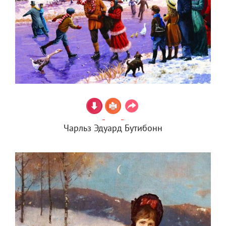
Чарльз Эдуард Бутибонн