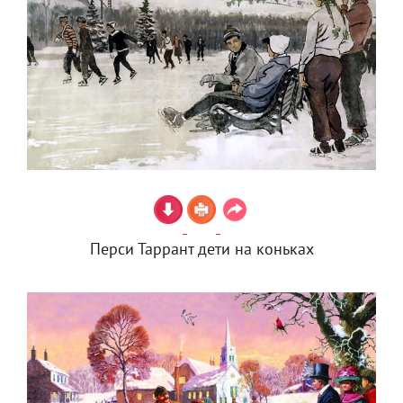
Перси Таррант дети на коньках