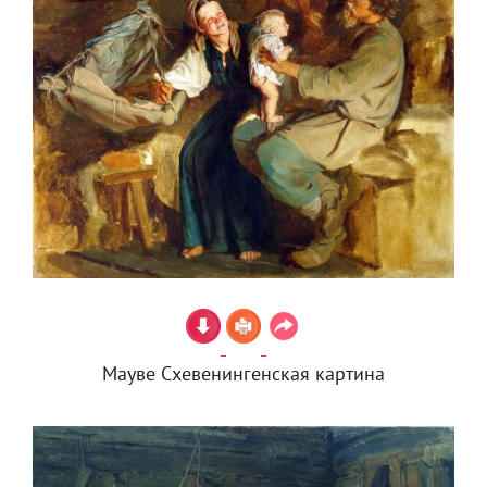
Мауве Схевенингенская картина