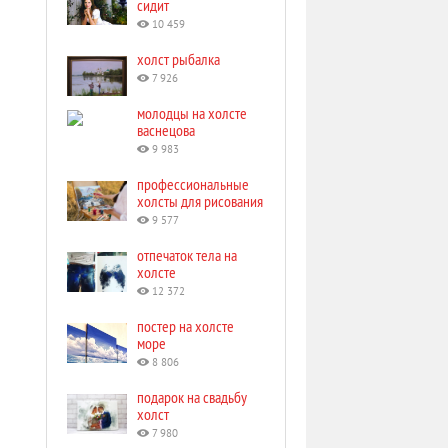
сидит
10 459
холст рыбалка
7 926
молодцы на холсте
васнецова
9 983
профессиональные
холсты для рисования
9 577
отпечаток тела на
холсте
12 372
постер на холсте
море
8 806
подарок на свадьбу
холст
7 980