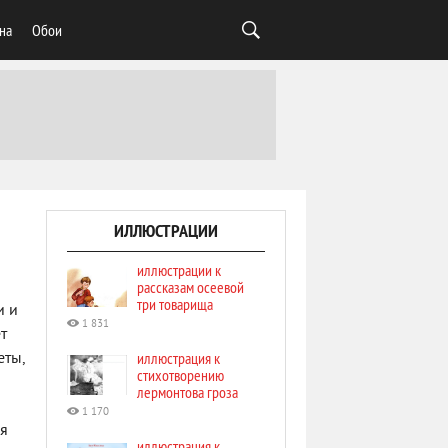
на
Обои
ИЛЛЮСТРАЦИИ
иллюстрации к
рассказам осеевой
три товарища
и и
1 831
т
иллюстрация к
еты,
стихотворению
лермонтова гроза
1 170
ая
иллюстрация к