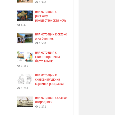
1 340
иллюстрация к
рассказу
рождественская ночь
866
иллюстрации к сказке
жил был пес
1 580
иллюстрация к
стихотворению а
барто мячик
1 351
иллюстрации к
сказкам пушкина
картинки раскраски
1 268
иллюстрация к сказке
огородники
1 272