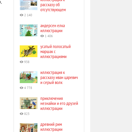
,
рассказу об
отсутствующем
2 140
андерсен елка
иллюстрации
1 406
усатый полосатый
маршак с
иллюстрациями
938
иллюстрация к
рассказу иван царевич
и серый волк
4 778
приключения
незнайки и его друзей
иллюстрации
823
древний рим
иллюстрации