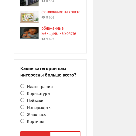
8 564
фотоколлаж на холсте
8 601
обнаженные
женщины на холсте
9 497
Какие категории вам
интересны больше всего?
Иллюстрации
Карикатуры
Пейзажи
Натюрморты
Живопись
Картины