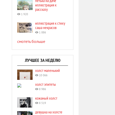
петька на даче
иллюстрация к
рассказу
1 920
иллюстрация к стиху
саша некрасов
1 886
смотеть больше
ЛУЧШЕЕ ЗА НЕДЕЛЮ
холст маленький
10 066
холст эпитеты
8 986
кожаный холст
8 519
девушка на холсте