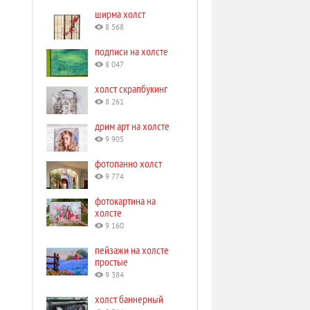
ширма холст
8 568
подписи на холсте
8 047
холст скрапбукинг
8 261
дрим арт на холсте
9 905
фотопанно холст
9 774
фотокартина на
холсте
9 160
пейзажи на холсте
простые
9 384
холст баннерный