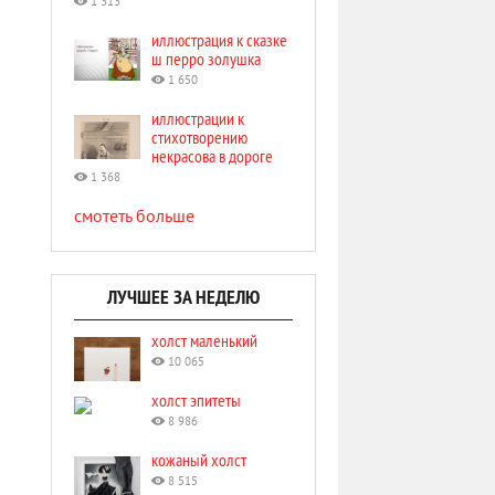
1 313
иллюстрация к сказке
ш перро золушка
1 650
иллюстрации к
стихотворению
некрасова в дороге
1 368
смотеть больше
ЛУЧШЕЕ ЗА НЕДЕЛЮ
холст маленький
10 065
холст эпитеты
8 986
кожаный холст
8 515