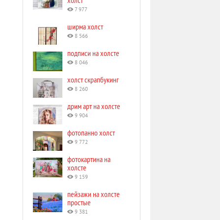
холст
7 977
ширма холст
8 566
подписи на холсте
8 046
холст скрапбукинг
8 260
дрим арт на холсте
9 904
фотопанно холст
9 772
фотокартина на
холсте
9 159
пейзажи на холсте
простые
9 381