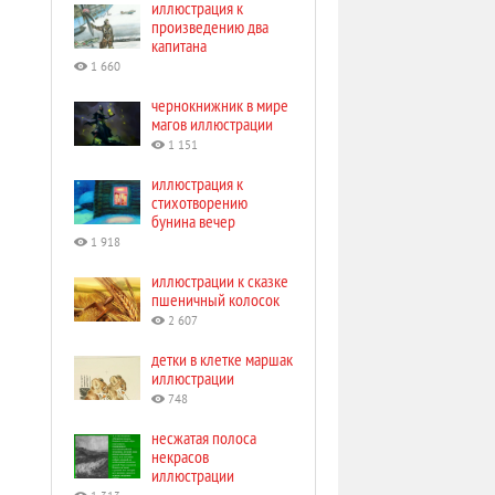
иллюстрация к
произведению два
капитана
1 660
чернокнижник в мире
магов иллюстрации
1 151
иллюстрация к
стихотворению
бунина вечер
1 918
иллюстрации к сказке
пшеничный колосок
2 607
детки в клетке маршак
иллюстрации
748
несжатая полоса
некрасов
иллюстрации