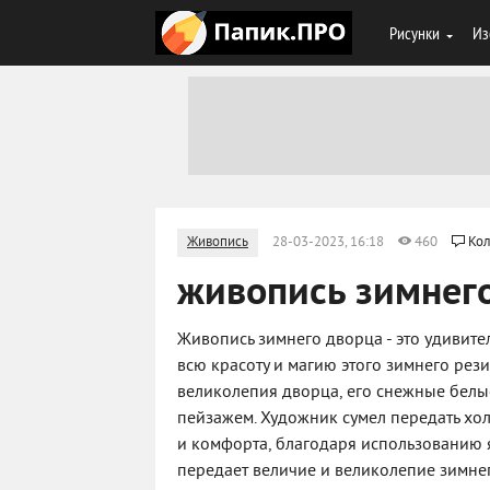
Рисунки
Из
Живопись
28-03-2023, 16:18
460
Кол
живопись зимнег
Живопись зимнего дворца - это удивите
всю красоту и магию этого зимнего рез
великолепия дворца, его снежные белы
пейзажем. Художник сумел передать х
и комфорта, благодаря использованию
передает величие и великолепие зимнег