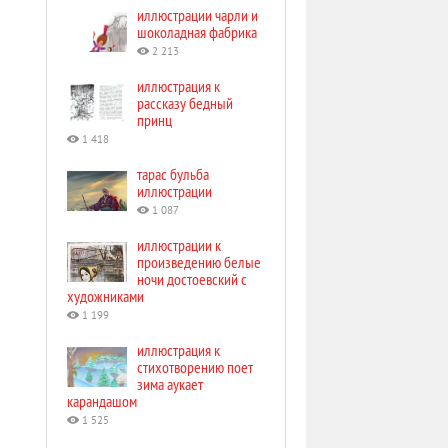
иллюстрации чарли и
шоколадная фабрика
2 213
иллюстрация к
рассказу бедный
принц
1 418
тарас бульба
иллюстрации
1 087
иллюстрации к
произведению белые
ночи достоевский с
художниками
1 199
иллюстрация к
стихотворению поет
зима аукает
карандашом
1 525