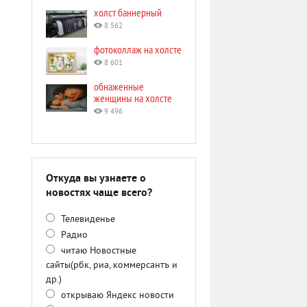
холст баннерный
8 562
фотоколлаж на холсте
8 601
обнаженные
женщины на холсте
9 496
Откуда вы узнаете о
новостях чаще всего?
Телевиденье
Радио
читаю Новостные
сайты(рбк, риа, коммерсантъ и
др.)
открываю Яндекс новости