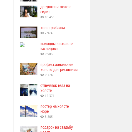
девушка на холсте
сидит
10 455
холст рыбалка
7 924
молодцы на холсте
васнецова
9 983
профессиональные
холсты для рисования
9 576
отпечаток тела на
холсте
12 371
постер на холсте
море
8 805
подарок на свадьбу