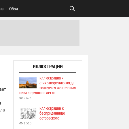
на
Обои
ИЛЛЮСТРАЦИИ
иллюстрация к
стихотворению когда
волнуется желтеющая
ает
нива лермонтов легко
2 623
м
иллюстрации к
пла
бесприданнице
островского
1 510