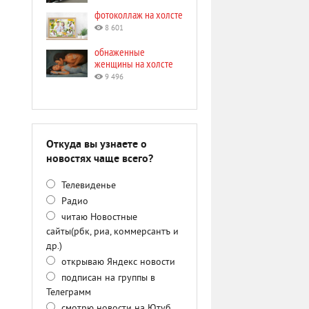
фотоколлаж на холсте
8 601
обнаженные
женщины на холсте
9 496
Откуда вы узнаете о
новостях чаще всего?
Телевиденье
Радио
читаю Новостные
сайты(рбк, риа, коммерсантъ и
др.)
открываю Яндекс новости
подписан на группы в
Телеграмм
смотрю новости на Ютуб