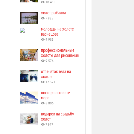
10 455
холст рыбалка
7 925
молодцы на холсте
васнецова
9 983
профессиональные
холсты для рисования
9 576
отпечаток тела на
холсте
12 371
постер на холсте
море
8 806
подарок на свадьбу
холст
7 977