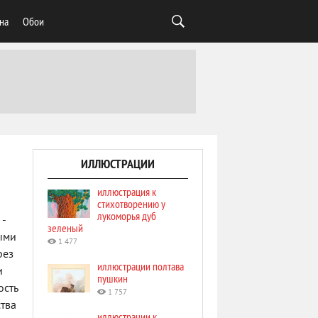
на
Обои
ИЛЛЮСТРАЦИИ
иллюстрация к
стихотворению у
лукоморья дуб
 -
зеленый
ыми
1 477
рез
иллюстрации полтава
и
пушкин
ость
1 757
тва
иллюстрации к