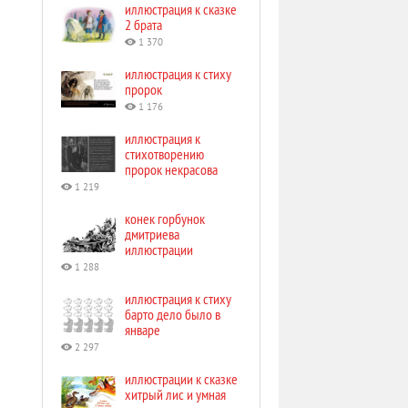
иллюстрация к сказке
2 брата
1 370
иллюстрация к стиху
пророк
1 176
иллюстрация к
стихотворению
пророк некрасова
1 219
конек горбунок
дмитриева
иллюстрации
1 288
иллюстрация к стиху
барто дело было в
январе
2 297
иллюстрации к сказке
хитрый лис и умная