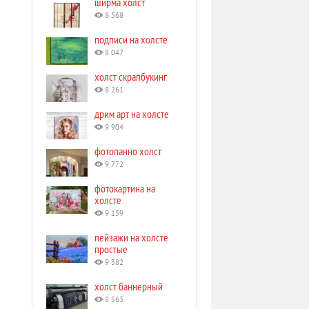
ширма холст
8 568
подписи на холсте
8 047
холст скрапбукинг
8 261
дрим арт на холсте
9 904
фотопанно холст
9 772
фотокартина на
холсте
9 159
пейзажи на холсте
простые
9 382
холст баннерный
8 563