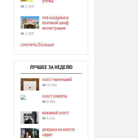
уточка
2 359
лев колдунья и
платяной шкаф
иллюстрации
1 299
смотеть больше
ЛУЧШЕЕ ЗА НЕДЕЛЮ
холст маленький
10 065
холст эпитеты
8 986
кожаный холст
8 516
девушка на холсте
сидит