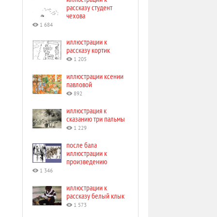
рассказу студент
чехова
1 684
иллюстрации к
рассказу кортик
1 205
иллюстрации ксении
павловой
892
иллюстрация к
сказанию три пальмы
1 229
после бала
иллюстрации к
произведению
1 346
иллюстрации к
рассказу белый клык
1 573