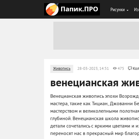
Рисунки
Из
Живопись
28-03-2023, 14:51
475
Кол
венецианская жи
Венецианская живопись эпохи Возрожден
мастера, такие как Тициан, Джованни 
мастерством и великолепными полотнам
глубиной. Венецианская школа живописи
детали сочетались с яркими цветами и
переносят нас в прекрасный мир благор