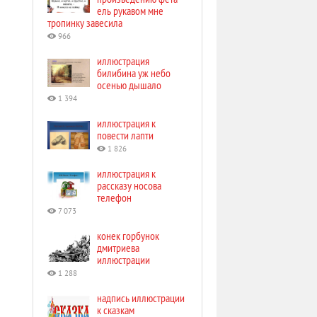
ель рукавом мне
тропинку завесила
966
иллюстрация
билибина уж небо
осенью дышало
1 394
иллюстрация к
повести лапти
1 826
иллюстрация к
рассказу носова
телефон
7 073
конек горбунок
дмитриева
иллюстрации
1 288
надпись иллюстрации
к сказкам