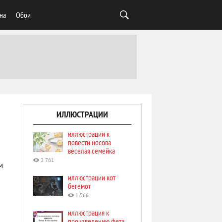
на
Обои
ИЛЛЮСТРАЦИИ
иллюстрации к
повести носова
веселая семейка
2 761
м
иллюстрации кот
бегемот
1 566
иллюстрация к
произведению фета