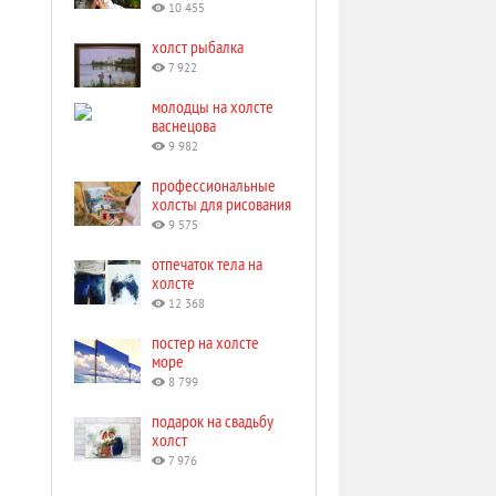
10 455
холст рыбалка
7 922
молодцы на холсте
васнецова
9 982
профессиональные
холсты для рисования
9 575
отпечаток тела на
холсте
12 368
постер на холсте
море
8 799
подарок на свадьбу
холст
7 976