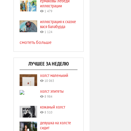
ермаковы лебеди
иллюстрации
1 479
иллюстрация к сказке
вася балабурда
1 124
смотеть больше
ЛУЧШЕЕ ЗА НЕДЕЛЮ
холст маленький
10 063
холст эпитеты
8 984
кожаный холст
8 510
девушка на холсте
сидит