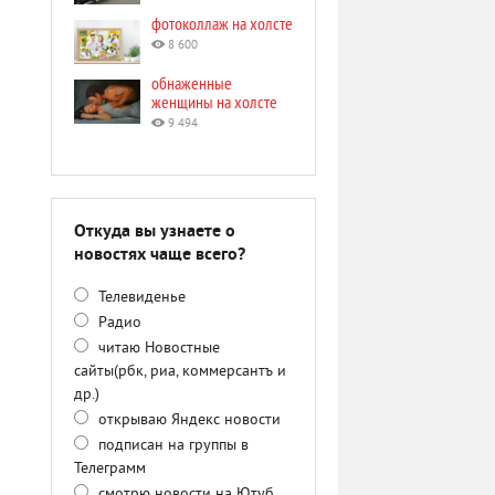
фотоколлаж на холсте
8 600
обнаженные
женщины на холсте
9 494
Откуда вы узнаете о
новостях чаще всего?
Телевиденье
Радио
читаю Новостные
сайты(рбк, риа, коммерсантъ и
др.)
открываю Яндекс новости
подписан на группы в
Телеграмм
смотрю новости на Ютуб