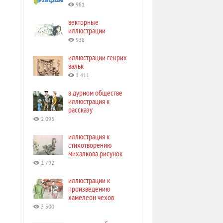
981
векторные
иллюстрации
938
иллюстрации генрих
вальк
1 411
в дурном обществе
иллюстрация к
рассказу
2 093
иллюстрация к
стихотворению
михалкова рисунок
1 792
иллюстрации к
произведению
хамелеон чехов
3 500