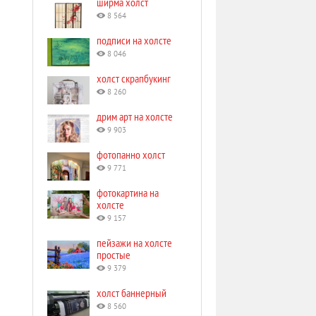
ширма холст
8 564
подписи на холсте
8 046
холст скрапбукинг
8 260
дрим арт на холсте
9 903
фотопанно холст
9 771
фотокартина на
холсте
9 157
пейзажи на холсте
простые
9 379
холст баннерный
8 560