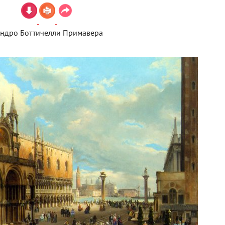
ндро Боттичелли Примавера