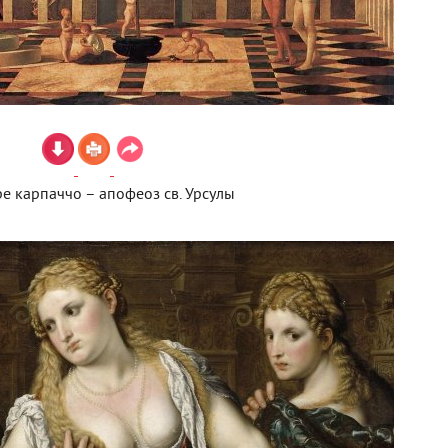
е карпаччо – апофеоз св. Урсулы