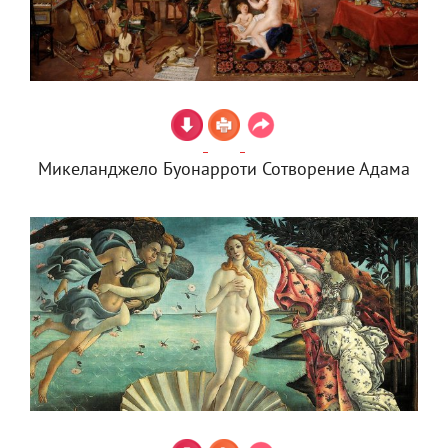
Микеланджело Буонарроти Сотворение Адама