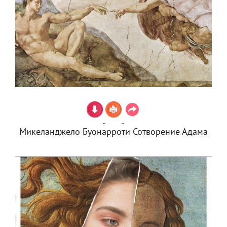
Микеланджело Буонарроти Сотворение Адама