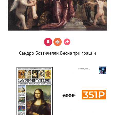
Сандро Боттичелли Весна три грации