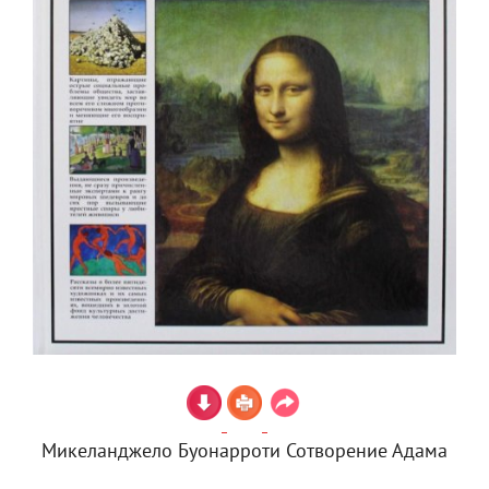
Микеланджело Буонарроти Сотворение Адама