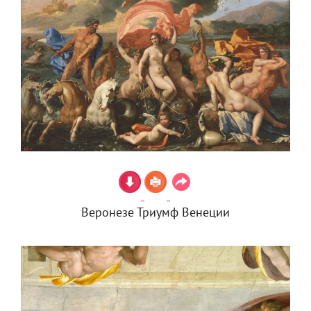
Веронезе Триумф Венеции