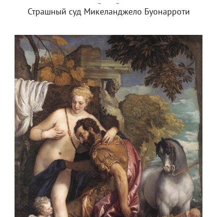
Страшный суд Микеланджело Буонарроти