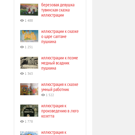
березовая девушка
тувинская сказка
иллюстрации
1 488
иллюстрации к сказке
о царе салтане
пушкина
1 251
иллюстрации к поэме
медный всадник
пушкина
1 363
иллюстрация к сказке
умный работник
1 522
иллюстрация к
произведению в .гюго
козетта
1 778
иллюстрация к