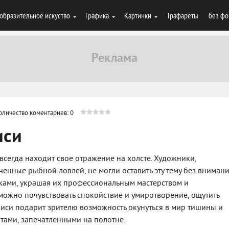
образительное искуство
Графика
Картинки
Трафареты
без фо
оличество коментариев: 0
иси
 всегда находит свое отражение на холсте. Художники,
нные рыбной ловлей, не могли оставить эту тему без внимани
ками, украшая их профессиональным мастерством и
можно почувствовать спокойствие и умиротворение, ощутить
иси подарит зрителю возможность окунуться в мир тишины и
тами, запечатленными на полотне.