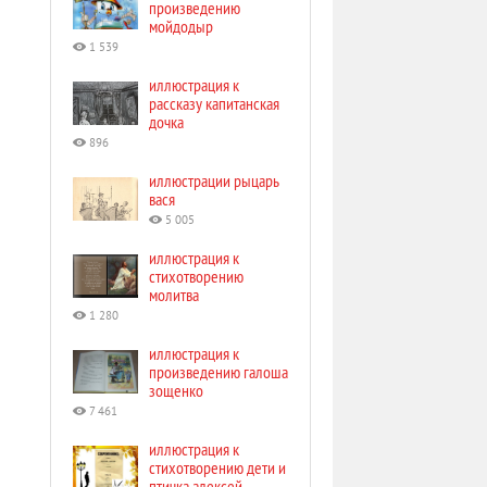
произведению
мойдодыр
1 539
иллюстрация к
рассказу капитанская
дочка
896
иллюстрации рыцарь
вася
5 005
иллюстрация к
стихотворению
молитва
1 280
иллюстрация к
произведению галоша
зощенко
7 461
иллюстрация к
стихотворению дети и
птичка алексей