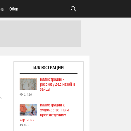
на
Обои
ИЛЛЮСТРАЦИИ
иллюстрация к
рассказу дед мазай и
зайцы
1 426
я.
иллюстрации к
художественным
произведениям
картинки
898