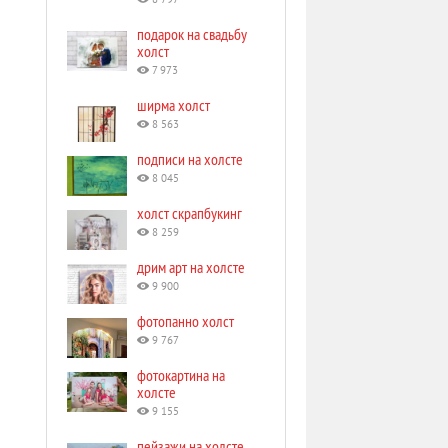
8 797
подарок на свадьбу
холст
7 973
ширма холст
8 563
подписи на холсте
8 045
холст скрапбукинг
8 259
дрим арт на холсте
9 900
фотопанно холст
9 767
фотокартина на
холсте
9 155
пейзажи на холсте