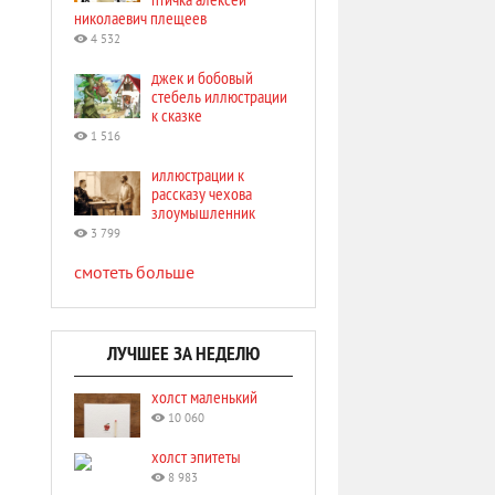
николаевич плещеев
4 532
джек и бобовый
стебель иллюстрации
к сказке
1 516
иллюстрации к
рассказу чехова
злоумышленник
3 799
смотеть больше
ЛУЧШЕЕ ЗА НЕДЕЛЮ
холст маленький
10 060
холст эпитеты
8 983