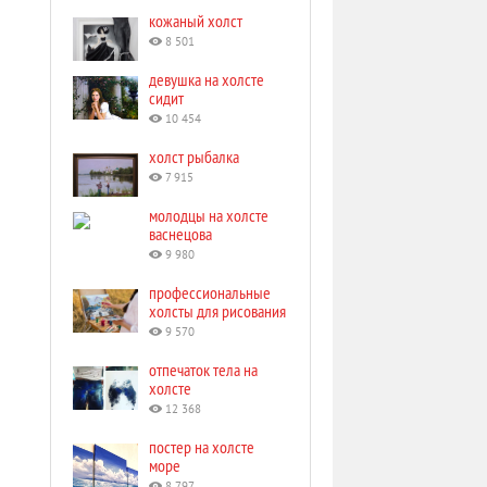
кожаный холст
8 501
девушка на холсте
сидит
10 454
холст рыбалка
7 915
молодцы на холсте
васнецова
9 980
профессиональные
холсты для рисования
9 570
отпечаток тела на
холсте
12 368
постер на холсте
море