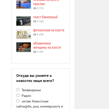
простые
9 376
холст баннерный
8 560
фотоколлаж на холсте
8 599
обнаженные
женщины на холсте
9 492
Откуда вы узнаете о
новостях чаще всего?
Телевиденье
Радио
читаю Новостные
сайты(рбк, риа, коммерсантъ и