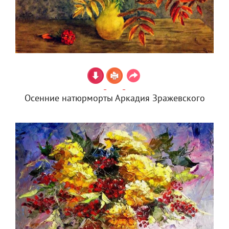
Осенние натюрморты Аркадия Зражевского