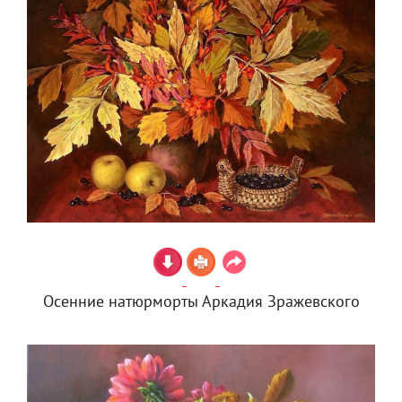
Осенние натюрморты Аркадия Зражевского