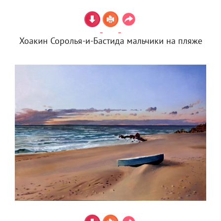
Хоакин Соролья-и-Бастида мальчики на пляже