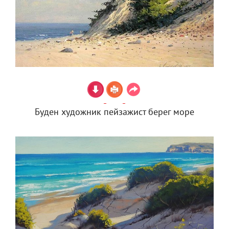
Буден художник пейзажист берег море