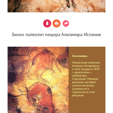
Бизон палеолит пещера Альтамира Испания