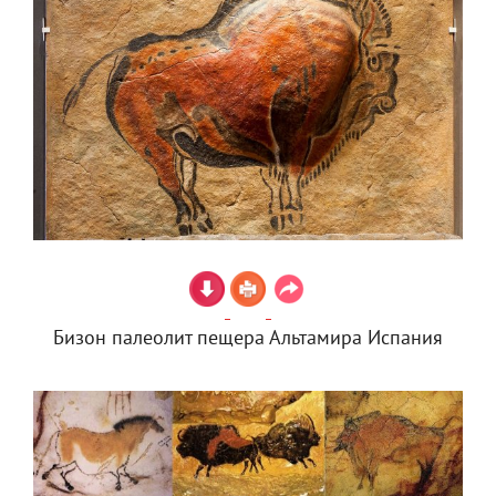
Бизон палеолит пещера Альтамира Испания