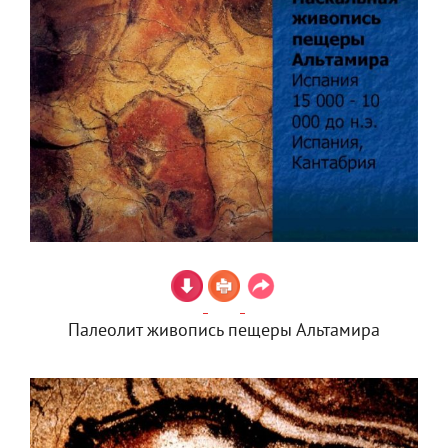
Палеолит живопись пещеры Альтамира