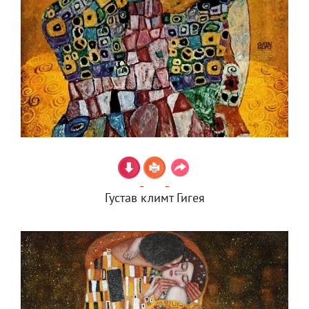
Густав климт Гигея