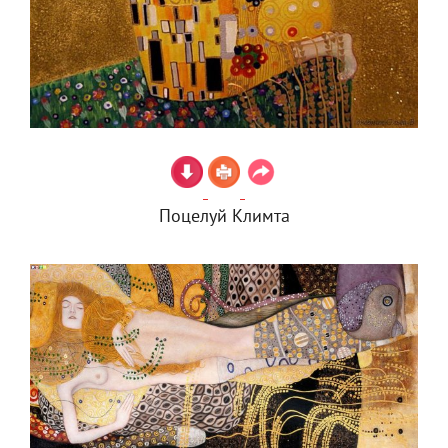
Поцелуй Климта