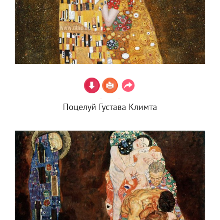
Поцелуй Густава Климта