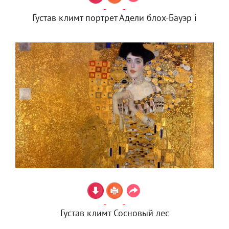
Густав климт портрет Адели блох-Бауэр i
Густав климт Сосновый лес