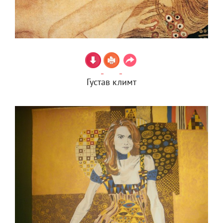
Густав климт