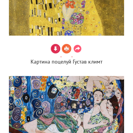
Картина поцелуй Густав климт