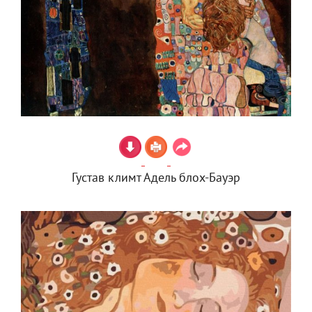
Густав климт Адель блох-Бауэр