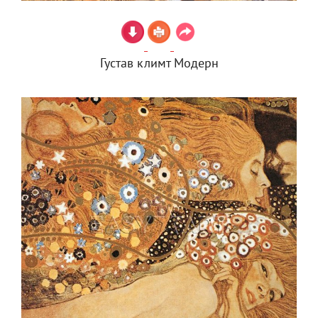
Густав климт Модерн