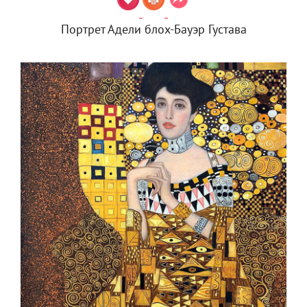
Портрет Адели блох-Бауэр Густава