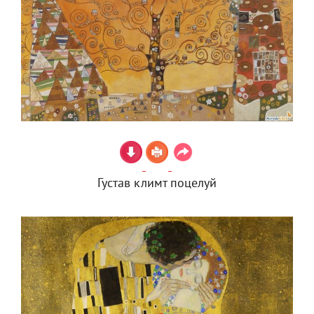
Густав климт поцелуй