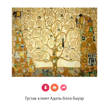
Густав климт Адель блох-Бауэр