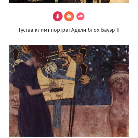
Густав климт портрет Адели блох-Бауэр II