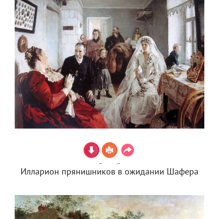
Илларион прянишников в ожидании Шафера