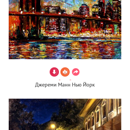
Джереми Манн Нью Йорк