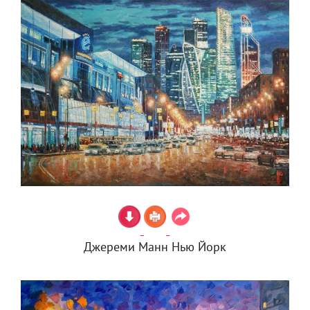
Джереми Манн Нью Йорк