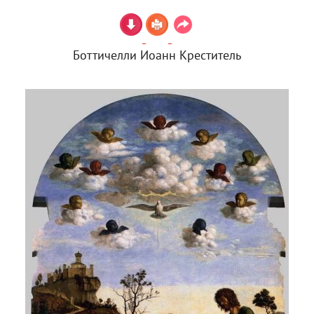
Боттичелли Иоанн Креститель