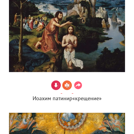
Иоахим патинир«крещение»