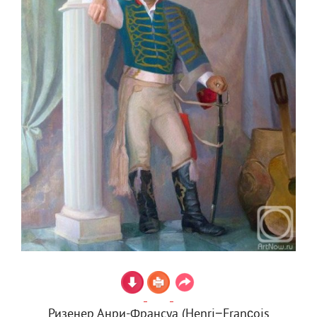
Ризенер Анри-Франсуа (Henri−François