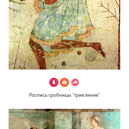
Роспись гробницы "триклиния"