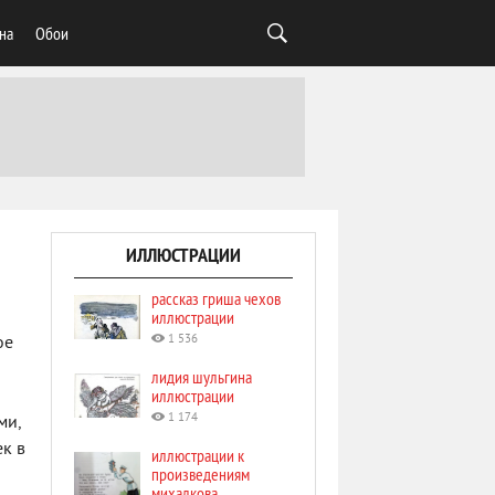
на
Обои
ИЛЛЮСТРАЦИИ
рассказ гриша чехов
иллюстрации
1 536
ое
лидия шульгина
иллюстрации
1 174
ми,
ек в
иллюстрации к
произведениям
михалкова