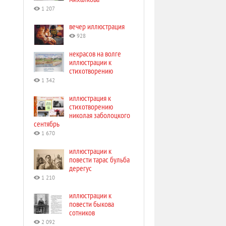
1 207
вечер иллюстрация
928
некрасов на волге
иллюстрации к
стихотворению
1 342
иллюстрация к
стихотворению
николая заболоцкого
сентябрь
1 670
иллюстрации к
повести тарас бульба
дерегус
1 210
иллюстрации к
повести быкова
сотников
2 092