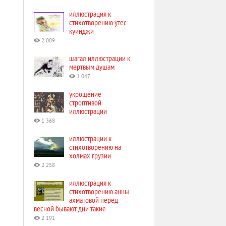
иллюстрация к
стихотворению утес
куинджи
2 009
шагал иллюстрации к
мертвым душам
1 047
укрощение
строптивой
иллюстрации
1 368
иллюстрации к
стихотворению на
холмах грузии
2 258
иллюстрация к
стихотворению анны
ахматовой перед
весной бывают дни такие
2 191