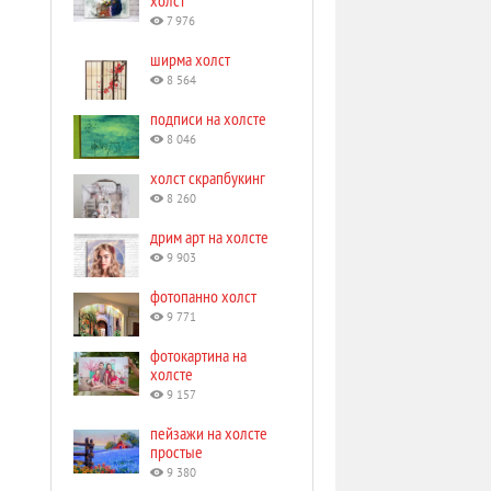
холст
7 976
ширма холст
8 564
подписи на холсте
8 046
холст скрапбукинг
8 260
дрим арт на холсте
9 903
фотопанно холст
9 771
фотокартина на
холсте
9 157
пейзажи на холсте
простые
9 380