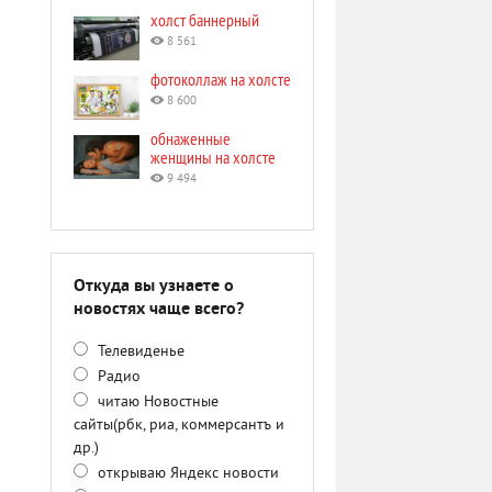
холст баннерный
8 561
фотоколлаж на холсте
8 600
обнаженные
женщины на холсте
9 494
Откуда вы узнаете о
новостях чаще всего?
Телевиденье
Радио
читаю Новостные
сайты(рбк, риа, коммерсантъ и
др.)
открываю Яндекс новости