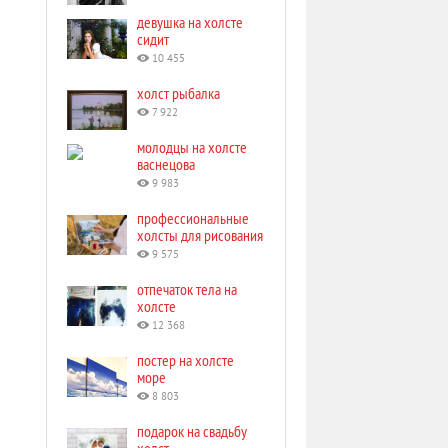
девушка на холсте
сидит
10 455
холст рыбалка
7 922
молодцы на холсте
васнецова
9 983
профессиональные
холсты для рисования
9 575
отпечаток тела на
холсте
12 368
постер на холсте
море
8 803
подарок на свадьбу