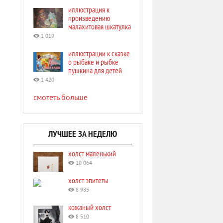
иллюстрация к
произведению
малахитовая шкатулка
1 019
иллюстрации к сказке
о рыбаке и рыбке
пушкина для детей
1 420
смотеть больше
ЛУЧШЕЕ ЗА НЕДЕЛЮ
холст маленький
10 064
холст эпитеты
8 985
кожаный холст
8 510