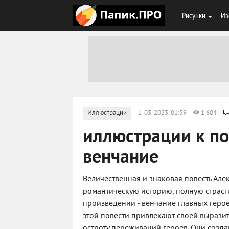
Рисунки
Из
Иллюстрации
1-03-2023, 01:59
1 604
иллюстрации к по
венчание
Величественная и знаковая повесть Ал
романтическую историю, полную страст
произведении - венчание главных герое
этой повести привлекают своей вырази
остроту переживаний героев. Они созда