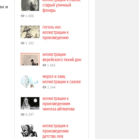
старый уличный
ии и
фонарь
1 606
гоголь нос
иллюстрации к
произведению
1 202
иллюстрации
верейского тихий дон
1 665
мороз и заяц
иллюстрации к сказке
2 244
иллюстрации к
произведениям
чингиза айтматова
6 297
иллюстрация к
произведению
детство лев