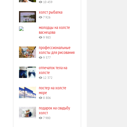
10 459
холст рыбалка
7 926
молодцы на холсте
васнецова
9 983
профессиональные
холсты для рисования
9 577
отпечаток тела на
холсте
12 372
постер на холсте
море
8 806
подарок на свадьбу
холст
7 980