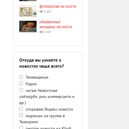
фотоколлаж на холсте
8 601
обнаженные
женщины на холсте
9 497
Откуда вы узнаете о
новостях чаще всего?
Телевиденье
Радио
читаю Новостные
сайты(рбк, риа, коммерсантъ и
др.)
открываю Яндекс новости
подписан на группы в
Телеграмм
смотрю новости на Ютуб