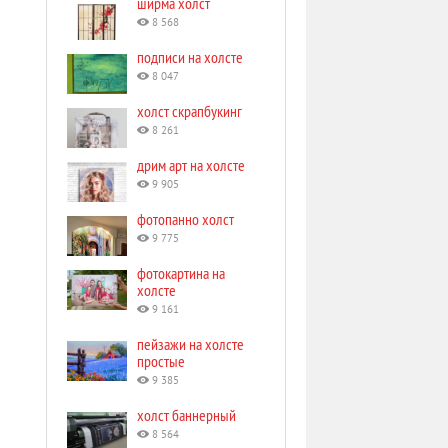
ширма холст
8 568
подписи на холсте
8 047
холст скрапбукинг
8 261
дрим арт на холсте
9 905
фотопанно холст
9 775
фотокартина на
холсте
9 161
пейзажи на холсте
простые
9 385
холст баннерный
8 564