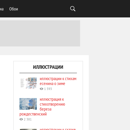
на
Обои
ИЛЛЮСТРАЦИИ
иллюстрации к стихам
есенина о зиме
1 593
иллюстрация к
стихотворению
береза
рождественский
2 381
иллюстрации к сказке