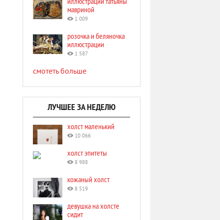
иллюстрации татьяны
мавриной
1 009
розочка и беляночка
иллюстрации
1 587
смотеть больше
ЛУЧШЕЕ ЗА НЕДЕЛЮ
холст маленький
10 066
холст эпитеты
8 988
кожаный холст
8 519
девушка на холсте
сидит