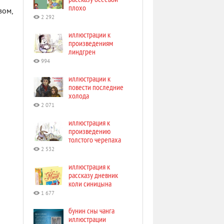
плохо
зом,
2 292
иллюстрации к
произведениям
линдгрен
994
иллюстрации к
повести последние
холода
2 071
иллюстрация к
произведению
толстого черепаха
2 532
иллюстрация к
рассказу дневник
коли синицына
1 677
бунин сны чанга
иллюстрации