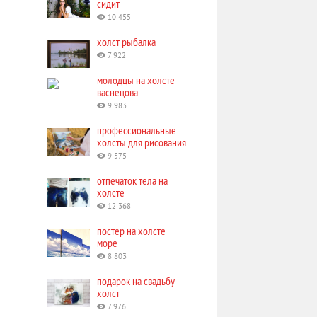
сидит
10 455
холст рыбалка
7 922
молодцы на холсте
васнецова
9 983
профессиональные
холсты для рисования
9 575
отпечаток тела на
холсте
12 368
постер на холсте
море
8 803
подарок на свадьбу
холст
7 976