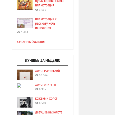
бурая корова сказка
иллюстрация
1 511
иллюстрация к
рассказу ночь
исцеления
2 465
смотеть больше
ЛУЧШЕЕ ЗА НЕДЕЛЮ
холст маленький
10 064
холст эпитеты
8 985
кожаный холст
8 510
девушка на холсте