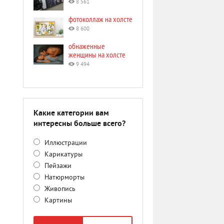
8 561
фотоколлаж на холсте
8 600
обнаженные
женщины на холсте
9 494
Какие категории вам
интересны больше всего?
Иллюстрации
Карикатуры
Пейзажи
Натюрморты
Живопись
Картины