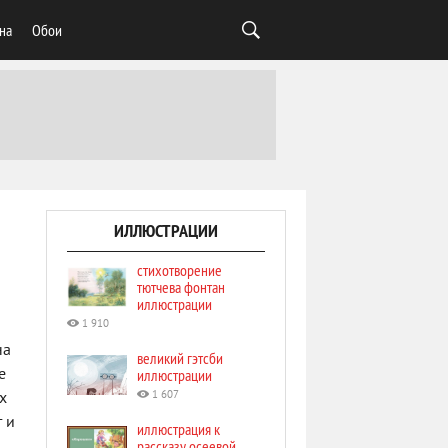
на
Обои
ИЛЛЮСТРАЦИИ
стихотворение
тютчева фонтан
иллюстрации
1 910
на
великий гэтсби
е
иллюстрации
1 607
х
 и
иллюстрация к
рассказу осеевой