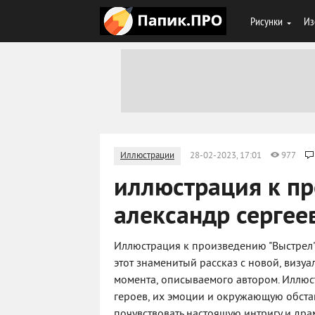
Рисунки
Из
Иллюстрации
28-02-2023, 17:01
977
иллюстрация к п
александр сергее
Иллюстрация к произведению "Выстрел"
этот знаменитый рассказ с новой, визу
момента, описываемого автором. Иллюс
героев, их эмоции и окружающую обстан
почувствовать настоящую интригу и др