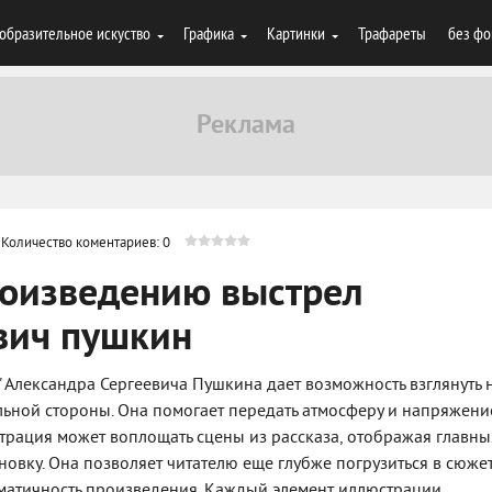
образительное искуство
Графика
Картинки
Трафареты
без фо
Количество коментариев: 0
роизведению выстрел
вич пушкин
 Александра Сергеевича Пушкина дает возможность взглянуть 
альной стороны. Она помогает передать атмосферу и напряжени
трация может воплощать сцены из рассказа, отображая главны
овку. Она позволяет читателю еще глубже погрузиться в сюжет
аматичность произведения. Каждый элемент иллюстрации