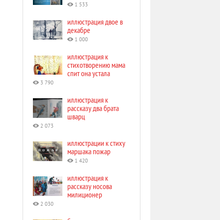
1 533
иллюстрация двое в
декабре
1 000
иллюстрация к
стихотворению мама
спит она устала
3 790
иллюстрация к
рассказу два брата
шварц
2 073
иллюстрации к стиху
маршака пожар
1 420
иллюстрация к
рассказу носова
милиционер
2 030