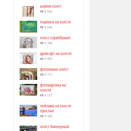
ширма холст
8 564
подписи на холсте
8 046
холст скрапбукинг
8 260
дрим арт на холсте
9 903
фотопанно холст
9 771
фотокартина на
холсте
9 157
пейзажи на холсте
простые
9 380
холст баннерный