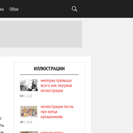
на
Обои
ИЛЛЮСТРАЦИИ
империя превыше
всего ник перумов
иллюстрации
1 223
иллюстрации песнь
про купца
калашникова
о
1 014
ть
уютная норка
м,