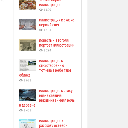
иллюстрации
1 809
иллюстрация к сказке
первый снег
1 181
повесть н в гоголя
портрет иллюстрации
1 294
иллюстрация к
стихотворению
тютчева в небе тают
облака
1 621
иллюстрация к стиху
ивана саввича
никитина зимняя ночь
в деревне
1 458
иллюстрации к
рассказу осеевой