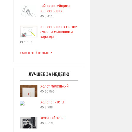
тайны литейщика
иллюстрация
3 411
иллюстрации к сказке
сутеева мышонок и
карандаш
1 507
смотеть больше
ЛУЧШЕЕ ЗА НЕДЕЛЮ
холст маленький
10 066
холст эпитеты
8 988
кожаный холст
8 519