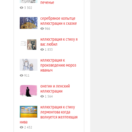
печенье
3 302
серебряное копытце
иллюстрации к сказке
966
иллюстрация к стиху я
вас любил
1 833
иллюстрация к
произведению мороз
иваныч
911
онегин и ленский
иллюстрации
1 564
иллюстрация к стиху
лермонтова когда
волнуется желтеющая
нива
2 432