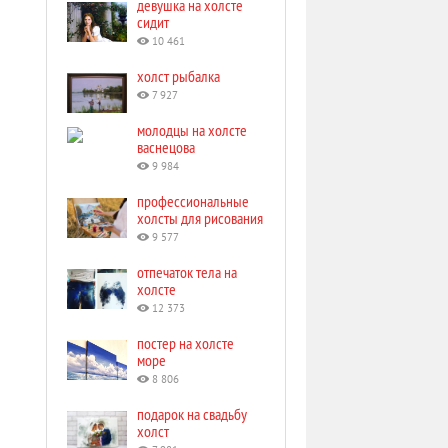
девушка на холсте
сидит
10 461
холст рыбалка
7 927
молодцы на холсте
васнецова
9 984
профессиональные
холсты для рисования
9 577
отпечаток тела на
холсте
12 373
постер на холсте
море
8 806
подарок на свадьбу
холст