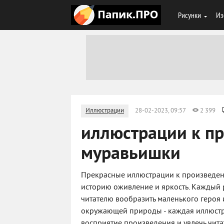
Рисунки
Из
Иллюстрации
28-02-2023, 09:57
2 399
иллюстрации к п
муравьишки
Прекрасные иллюстрации к произведен
историю оживление и яркость. Каждый 
читателю вообразить маленького героя
окружающей природы - каждая иллюстра
восприятие произведения и увлечь чит