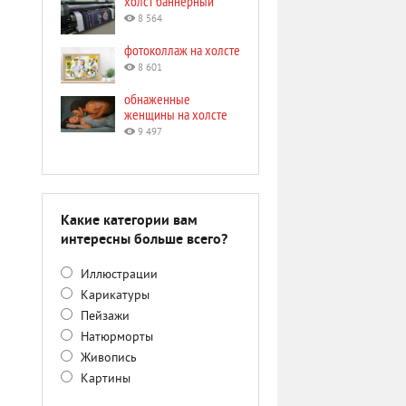
холст баннерный
8 564
фотоколлаж на холсте
8 601
обнаженные
женщины на холсте
9 497
Какие категории вам
интересны больше всего?
Иллюстрации
Карикатуры
Пейзажи
Натюрморты
Живопись
Картины