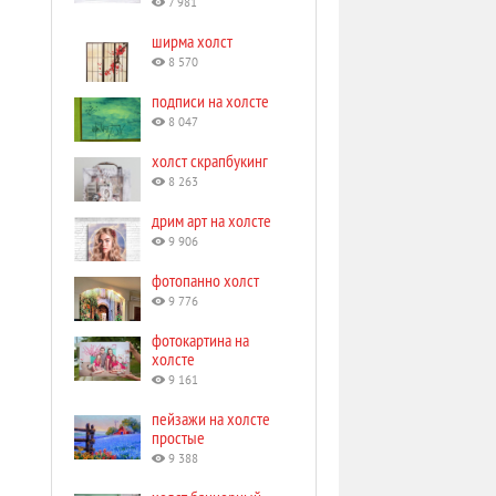
7 981
ширма холст
8 570
подписи на холсте
8 047
холст скрапбукинг
8 263
дрим арт на холсте
9 906
фотопанно холст
9 776
фотокартина на
холсте
9 161
пейзажи на холсте
простые
9 388