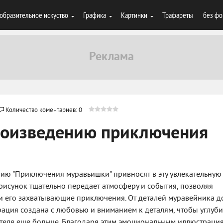
образительное искуство
Графика
Картинки
Трафареты
без фо
Количество коментариев: 0
роизведению приключения
ию "Приключения муравьишки" привносят в эту увлекательную
рисунок тщательно передает атмосферу и события, позволяя
 и его захватывающие приключения. От деталей муравейника д
ция создана с любовью и вниманием к деталям, чтобы углуби
ателя еще больше. Благодаря этим эмоциональным иллюстрация