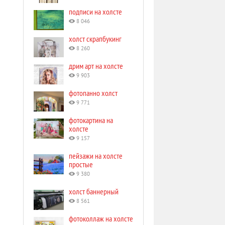
подписи на холсте
8 046
холст скрапбукинг
8 260
дрим арт на холсте
9 903
фотопанно холст
9 771
фотокартина на
холсте
9 157
пейзажи на холсте
простые
9 380
холст баннерный
8 561
фотоколлаж на холсте