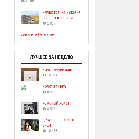
1 198
иллюстрация к сказке
волк простофиля
1 057
смотеть больше
ЛУЧШЕЕ ЗА НЕДЕЛЮ
холст маленький
10 064
холст эпитеты
8 985
кожаный холст
8 511
девушка на холсте
сидит
10 455