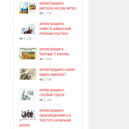
иллюстрации к
рассказу носова метро
1 729
иллюстрации к
повести кавказский
пленник толстого
5 126
иллюстрация к
балладе 3 пальмы
1 504
иллюстрации к сказке
карась идеалист
1 709
иллюстрации к
голубой стреле
1 285
иллюстрации к
произведениям л н
толстого начальная
школа