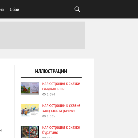
на
Обои
ИЛЛЮСТРАЦИИ
иллюстрация к сказке
сладкая каша
1 694
иллюстрации к сказке
заяц хваста рачева
1 335
иллюстрация к сказке
ы
буратино