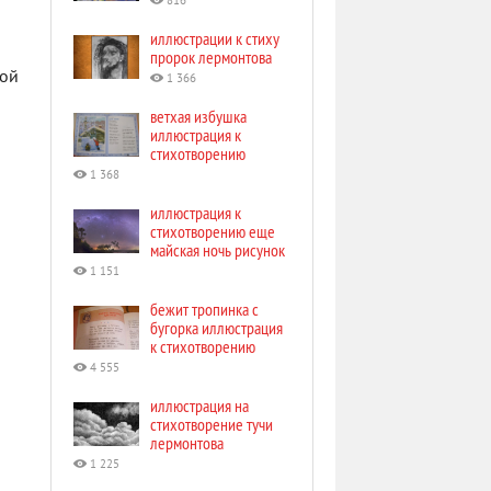
816
иллюстрации к стиху
пророк лермонтова
ной
1 366
ветхая избушка
иллюстрация к
стихотворению
1 368
иллюстрация к
стихотворению еще
майская ночь рисунок
1 151
бежит тропинка с
бугорка иллюстрация
к стихотворению
4 555
иллюстрация на
стихотворение тучи
лермонтова
1 225