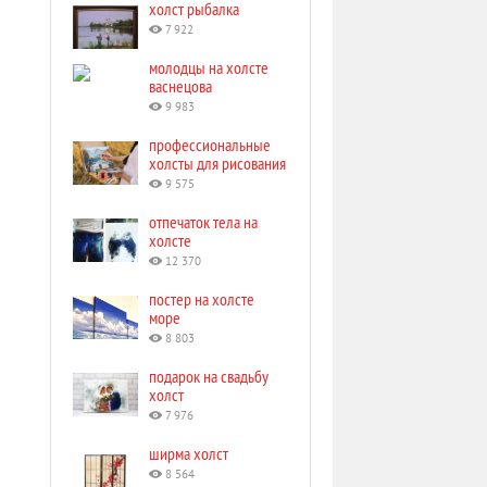
холст рыбалка
7 922
молодцы на холсте
васнецова
9 983
профессиональные
холсты для рисования
9 575
отпечаток тела на
холсте
12 370
постер на холсте
море
8 803
подарок на свадьбу
холст
7 976
ширма холст
8 564