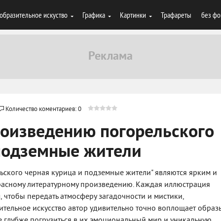
образительное искуство
Графика
Картинки
Трафареты
без фо
Количество коментариев: 0
роизведению погорельского
 подземные жители
ского черная курица и подземные жители" являются ярким и
расному литературному произведению. Каждая иллюстрация
, чтобы передать атмосферу загадочности и мистики,
ительное искусство автор удивительно точно воплощает образ
е глубже погрузиться в их эмоциональный мир и уникальную