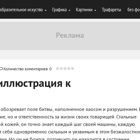
образительное искуство
Графика
Картинки
Трафареты
без фо
Количество коментариев: 0
 иллюстрация к
е, обозревает поле битвы, наполненное хаосом и разрушением. 
ие, но и ответственность за жизни своих товарищей. Стальные
рой кожей, он точно знает каждый шаг своей машины, каждую
ет себя одновременно сильным и уязвимым в этом безжалостно
ни. Но он не боится, потому что он находится в состоянии