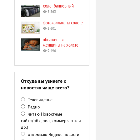
холст баннерный
8 563
фотоколлаж на холсте
8 601
обнаженные
женщины на холсте
9 496
Откуда вы узнаете о
новостях чаще всего?
Телевиденье
Радио
читаю Новостные
сайты(рбк, риа, коммерсантъ и
др.)
открываю Яндекс новости