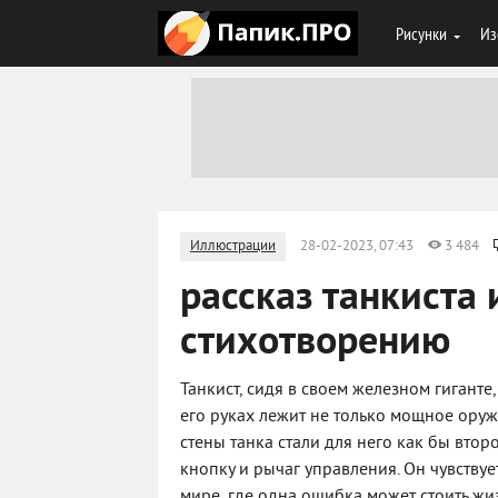
Рисунки
Из
Иллюстрации
28-02-2023, 07:43
3 484
рассказ танкиста
стихотворению
Танкист, сидя в своем железном гигант
его руках лежит не только мощное оруж
стены танка стали для него как бы вто
кнопку и рычаг управления. Он чувству
мире, где одна ошибка может стоить жиз