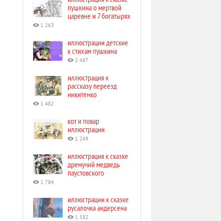
пушкина о мертвой
царевне и 7 богатырях
1 263
иллюстрации детские
к стихам пушкина
2 487
иллюстрация к
рассказу переезд
никитенко
1 482
кот и повар
иллюстрации
1 249
иллюстрация к сказке
дремучий медведь
паустовского
1 784
иллюстрации к сказке
русалочка андерсена
1 582