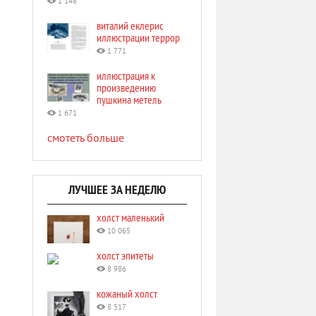
1 148
виталий еклерис
иллюстрации террор
1 771
иллюстрация к
произведению
пушкина метель
1 671
смотеть больше
ЛУЧШЕЕ ЗА НЕДЕЛЮ
холст маленький
10 065
холст эпитеты
8 986
кожаный холст
8 517