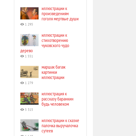
иллюстрации к
произведениям
гоголя мертвые души
1 295
иллюстрации к
стихотворению
чуковского чудо
дерево
1 551
маршак багаж
картинки
иллюстрации
1 279
иллюстрация к
рассказу баранкин
будь человеком
5 315
иллюстрации к сказке
палочка выручалочка
сутеев