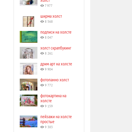
холст
7 977
ширма холст
8 568
подписи на холсте
8 047
холст скрапбукинг
8 261
дрим арт на холсте
9 904
фотопанно холст
9 772
фотокартина на
холсте
9 159
пейзажи на холсте
простые
9 383