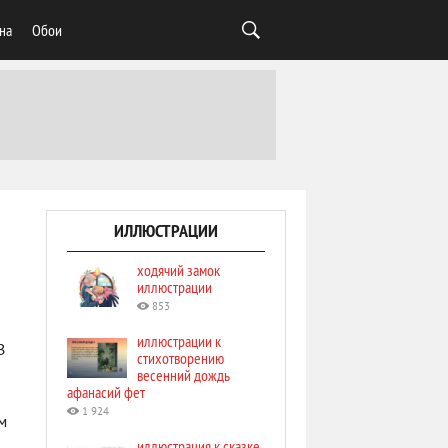
на
Обои
ИЛЛЮСТРАЦИИ
ходячий замок
иллюстрации
853
иллюстрации к
В
стихотворению
весенний дождь
афанасий фет
1 924
м
иллюстрация к сказке