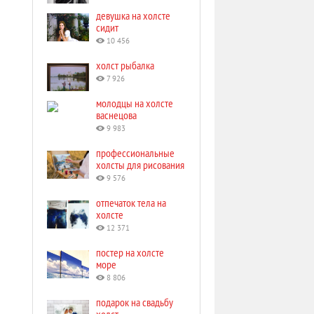
девушка на холсте
сидит
10 456
холст рыбалка
7 926
молодцы на холсте
васнецова
9 983
профессиональные
холсты для рисования
9 576
отпечаток тела на
холсте
12 371
постер на холсте
море
8 806
подарок на свадьбу