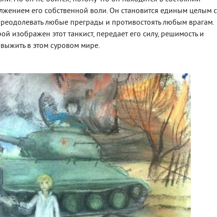
лжением его собственной воли. Он становится единым целым с
реодолевать любые преграды и противостоять любым врагам.
й изображен этот танкист, передает его силу, решимость и
 выжить в этом суровом мире.