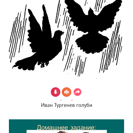
Иван Тургенев голуби