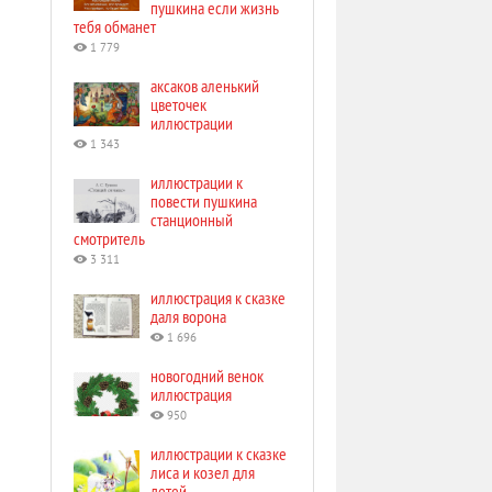
пушкина если жизнь
тебя обманет
1 779
аксаков аленький
цветочек
иллюстрации
1 343
иллюстрации к
повести пушкина
станционный
смотритель
3 311
иллюстрация к сказке
даля ворона
1 696
новогодний венок
иллюстрация
950
иллюстрации к сказке
лиса и козел для
детей