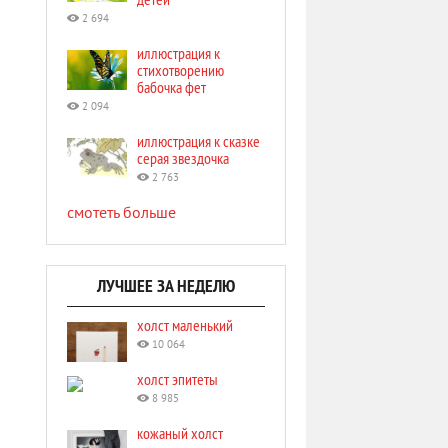
2 694
иллюстрация к
стихотворению
бабочка фет
2 094
иллюстрация к сказке
серая звездочка
2 763
смотеть больше
ЛУЧШЕЕ ЗА НЕДЕЛЮ
холст маленький
10 064
холст эпитеты
8 985
кожаный холст