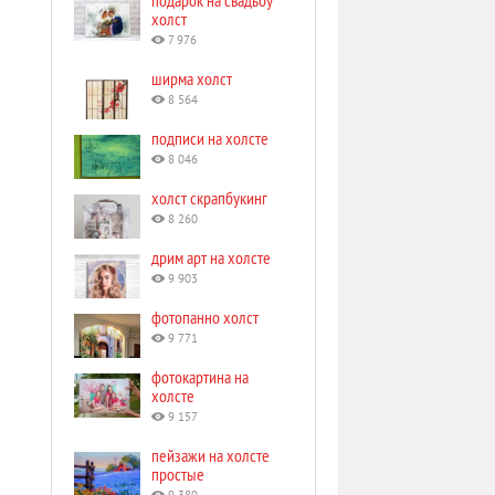
подарок на свадьбу
холст
7 976
ширма холст
8 564
подписи на холсте
8 046
холст скрапбукинг
8 260
дрим арт на холсте
9 903
фотопанно холст
9 771
фотокартина на
холсте
9 157
пейзажи на холсте
простые