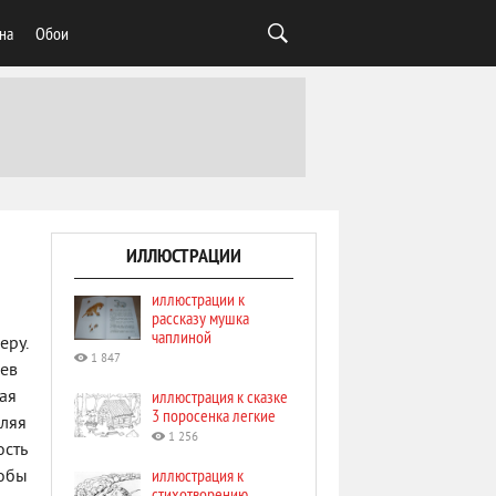
на
Обои
ИЛЛЮСТРАЦИИ
иллюстрации к
рассказу мушка
чаплиной
еру.
1 847
ьев
иллюстрация к сказке
ая
3 поросенка легкие
вляя
1 256
ость
иллюстрация к
тобы
стихотворению