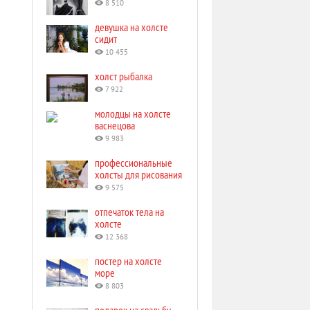
8 510
девушка на холсте
сидит
10 455
холст рыбалка
7 922
молодцы на холсте
васнецова
9 983
профессиональные
холсты для рисования
9 575
отпечаток тела на
холсте
12 368
постер на холсте
море
8 803