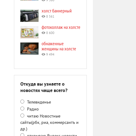
9 380
холст баннерный
8 561
фотоколлаж на холсте
8 600
обнаженные
женщины на холсте
9 494
Откуда вы узнаете о
новостях чаще всего?
Телевиденье
Радио
читаю Новостные
сайты(рбк, риа, коммерсантъ и
др.)