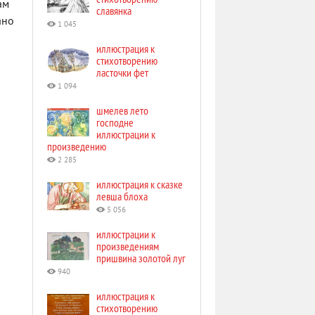
ам
славянка
ано
1 045
иллюстрация к
стихотворению
ласточки фет
1 094
шмелев лето
господне
иллюстрации к
произведению
2 285
иллюстрация к сказке
левша блоха
5 056
иллюстрации к
произведениям
пришвина золотой луг
940
иллюстрация к
стихотворению