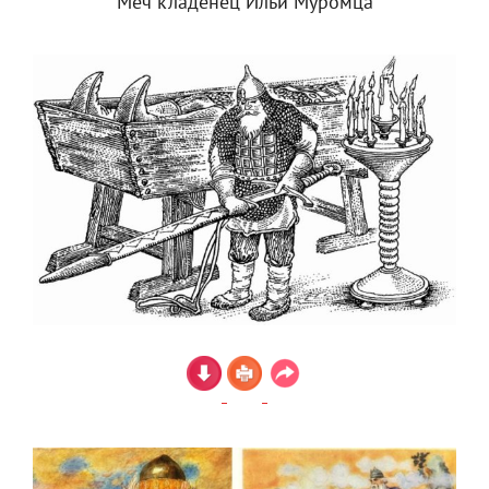
Меч кладенец Ильи Муромца