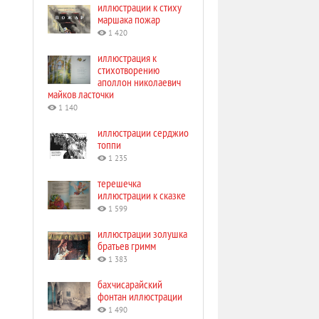
иллюстрации к стиху
маршака пожар
1 420
иллюстрация к
стихотворению
аполлон николаевич
майков ласточки
1 140
иллюстрации серджио
топпи
1 235
терешечка
иллюстрации к сказке
1 599
иллюстрации золушка
братьев гримм
1 383
бахчисарайский
фонтан иллюстрации
1 490