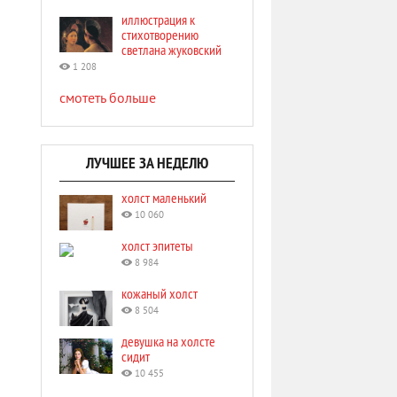
иллюстрация к
стихотворению
светлана жуковский
1 208
смотеть больше
ЛУЧШЕЕ ЗА НЕДЕЛЮ
холст маленький
10 060
холст эпитеты
8 984
кожаный холст
8 504
девушка на холсте
сидит
10 455