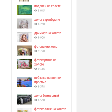
подписи на холсте
8 045
холст скрапбукинг
8 260
дрим арт на холсте
9 900
фотопанно холст
9 770
фотокартина на
холсте
9 156
пейзажи на холсте
простые
9 378
холст баннерный
8 560
фотоколлаж на холсте