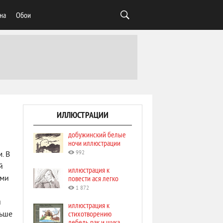
на
Обои
ИЛЛЮСТРАЦИИ
добужинский белые
ночи иллюстрации
992
. В
й
иллюстрация к
повести ася легко
ами
1 872
и
иллюстрация к
стихотворению
льше
лебедь рак и щука