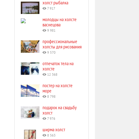
холст рыбалка
7 917
молодцы на холсте
васнецова
9 981
профессиональные
холсты для рисования
9 570
отпечаток тела на
холсте
12 368
постер на холсте
море
8 798
подарок на свадьбу
холст
7 976
ширма холст
8 563