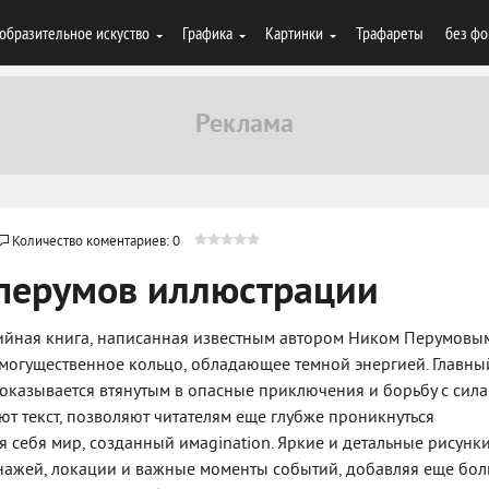
образительное искуство
Графика
Картинки
Трафареты
без фо
Количество коментариев: 0
 перумов иллюстрации
зийная книга, написанная известным автором Ником Перумовым
 могущественное кольцо, обладающее темной энергией. Главны
, оказывается втянутым в опасные приключения и борьбу с сил
т текст, позволяют читателям еще глубже проникнуться
 себя мир, созданный имagination. Яркие и детальные рисунк
нажей, локации и важные моменты событий, добавляя еще бо