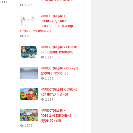
йн и
1 393
иллюстрация к
произведению
выстрел александр
сергеевич пушкин
977
иллюстрация к сказке
синюшкин колодец
1 017
иллюстрация к стиху в
дороге тургенев
1 263
иллюстрации к сказке
кот петух и лиса
2 639
иллюстрация к
потешке кисонька
мурысонька
1 579