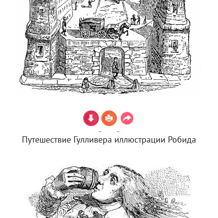
Путешествие Гулливера иллюстрации Робида