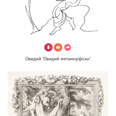
Овидий "Овидий метаморфозы"