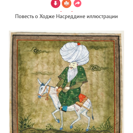
Повесть о Ходже Насреддине иллюстрации