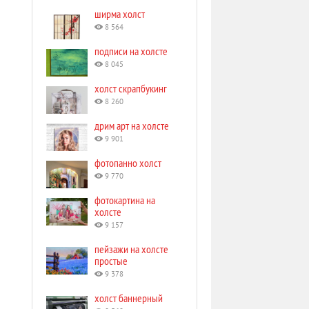
ширма холст
8 564
подписи на холсте
8 045
холст скрапбукинг
8 260
дрим арт на холсте
9 901
фотопанно холст
9 770
фотокартина на
холсте
9 157
пейзажи на холсте
простые
9 378
холст баннерный