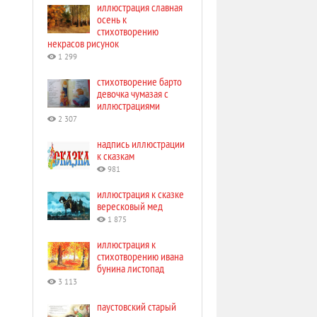
иллюстрация славная
осень к
стихотворению
некрасов рисунок
1 299
стихотворение барто
девочка чумазая с
иллюстрациями
2 307
надпись иллюстрации
к сказкам
981
иллюстрация к сказке
вересковый мед
1 875
иллюстрация к
стихотворению ивана
бунина листопад
3 113
паустовский старый