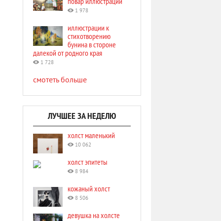
повар иллюстрации
1 978
иллюстрации к
стихотворению
бунина в стороне
далекой от родного края
1 728
смотеть больше
ЛУЧШЕЕ ЗА НЕДЕЛЮ
холст маленький
10 062
холст эпитеты
8 984
кожаный холст
8 506
девушка на холсте