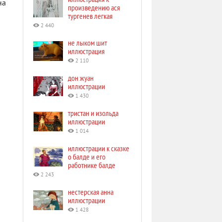
на
произведению ася
тургенев легкая
2 440
не лыком шит
иллюстрация
2 110
дон жуан
иллюстрации
1 430
тристан и изольда
иллюстрации
1 014
иллюстрации к сказке
о балде и его
работнике балде
2 243
нестерская анна
иллюстрации
1 428