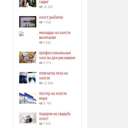
сидит
10 455
холст рыбалка
7 918
молодцы на холсте
васнецова
9 981
профессиональные
холсты для рисования
9 574
отпечаток тела на
холсте
12 368
постер на холсте
море
8 799
подарок на свадьбу
холст
7 976