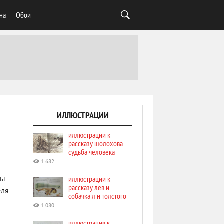
на
Обои
ИЛЛЮСТРАЦИИ
иллюстрации к
рассказу шолохова
судьба человека
1 682
иллюстрации к
бы
рассказу лев и
ля.
собачка л н толстого
1 080
иллюстрация к