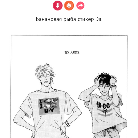
Банановая рыба стикер Эш