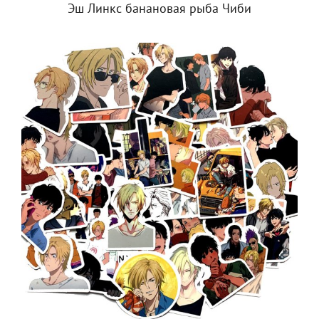
Эш Линкс банановая рыба Чиби