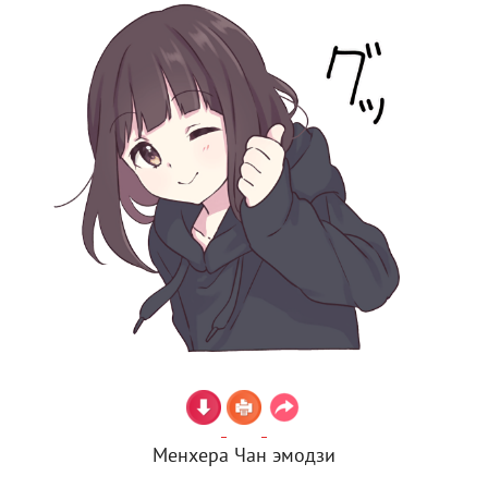
Менхера Чан эмодзи