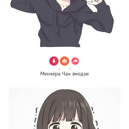
Менхера Чан эмодзи