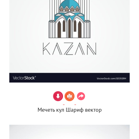
Мечеть кул Шариф вектор